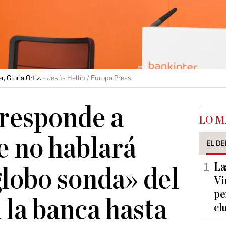
 Gloria Ortiz.
Jesús Hellín / Europa Press
responde a
LO M
 no hablará
EL DE
La
globo sonda» del
Vi
pe
 la banca hasta
cl