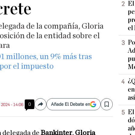
crete
El
pe
pr
elegada de la compañía, Gloria
el
posición de la entidad sobre el
Po
ara
Ad
01 millones, un 9% más tras
pu
 por el impuesto
Me
¿Q
en
as
0
Añade El Debate en
. 2024 - 14:06
Compartir
Save
El
dó
añ
a delegada de
Bankinter
,
Gloria