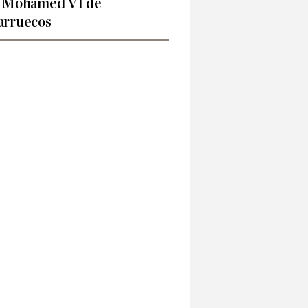
 Mohamed VI de
rruecos