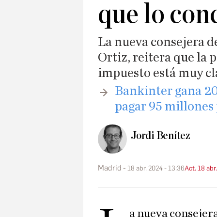
que lo con
La nueva consejera d
Ortiz, reitera que la 
impuesto está muy cl
​Bankinter gana 2
pagar 95 millones
Jordi Benítez
Madrid
18 abr. 2024 - 13:36
Act. 18 abr
a nueva consejer