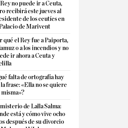
 Rey no puede ir a Ceuta,
ro recibirá este jueves al
esidente de los ceutíes en
 Palacio de Marivent
r qué el Rey fue a Paiporta,
amuz o a los incendios y no
ede ir ahora a Ceuta y
lilla
ué falta de ortografía hay
 la frase: «Ella no se quiere
í misma»?
 misterio de Lalla Salma:
nde está y cómo vive ocho
os después de su divorcio