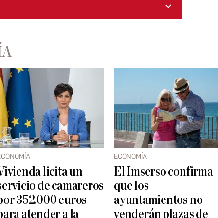
ÍA
ECONOMÍA
ECONOMÍA
Vivienda licita un
El Imserso confirma
servicio de camareros
que los
por 352.000 euros
ayuntamientos no
para atender a la
venderán plazas de