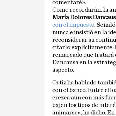
comentaré».
Como recordarán, la ant
María Dolores Dancaus
con el impuesto
. Señal
nunca e insistió en la i
reconsiderar su continui
citarlo explícitamente.
remarcado que tratará d
Dancausa en la estrateg
aspecto.
Ortiz ha hablado tambié
con el banco. Entre ell
crezca aún con más fuer
bajen los tipos de inte
animarse», ha dicho. En 