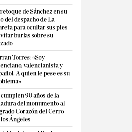
 retoque de Sánchez en su
to del despacho de La
reta para ocultar sus pies
evitar burlas sobre su
lzado
rran Torres: «Soy
lenciano, valencianista y
pañol. A quien le pese es su
oblema»
 cumplen 90 años de la
ladura del monumento al
grado Corazón del Cerro
 los Ángeles