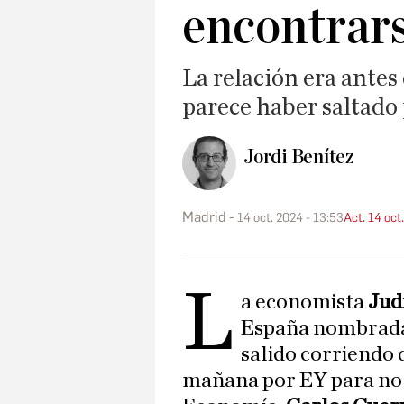
encontrars
La relación era antes
parece haber saltado 
Jordi Benítez
Madrid
14 oct. 2024 - 13:53
Act. 14 oct
L
a economista
Jud
España nombrada 
salido corriendo 
mañana por EY para no 