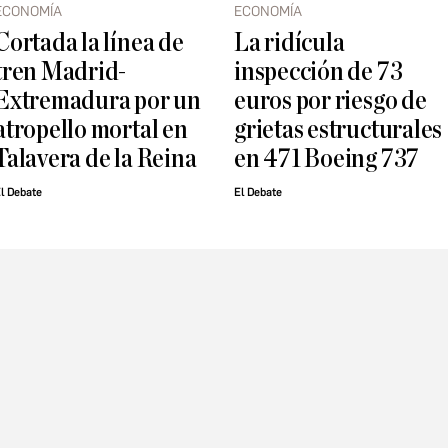
ECONOMÍA
ECONOMÍA
Cortada la línea de
La ridícula
tren Madrid-
inspección de 73
Extremadura por un
euros por riesgo de
atropello mortal en
grietas estructurales
Talavera de la Reina
en 471 Boeing 737
l Debate
El Debate