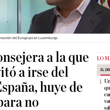
a reunión del Eurogrupo en Luxemburgo.
onsejera a la que
LO M
tó a irse del
EL DE
Un
spaña, huye de
qu
ca
para no
va
sa