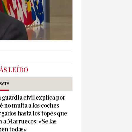
ÁS LEÍDO
BATE
 guardia civil explica por
é no multa a los coches
rgados hasta los topes que
n a Marruecos: «Se las
ben todas»