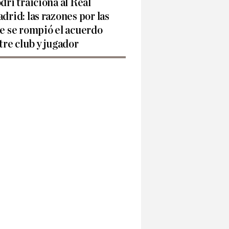
dri traiciona al Real
drid: las razones por las
e se rompió el acuerdo
tre club y jugador