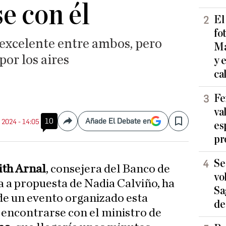
e con él
El
fo
 excelente entre ambos, pero
Ma
por los aires
y 
ca
Fe
va
10
Añade El Debate en
. 2024 - 14:05
es
Compartir
Save
pr
Se
ith Arnal
, consejera del Banco de
vo
a propuesta de Nadia Calviño, ha
Sa
de un evento organizado esta
de
encontrarse con el ministro de