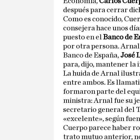
Economía,
Carlos Cuer
después para cerrar dic
Como es conocido, Cuer
consejera hace unos días
puesto en el
Banco de E
por otra persona. Arnal
Banco de España,
José L
para, dijo, mantener la
La huida de Arnal ilustr
entre ambos. Es llamat
formaron parte del equ
ministra: Arnal fue su j
secretario general del 
«excelente», según fuen
Cuerpo parece haber rot
trato mutuo anterior, n