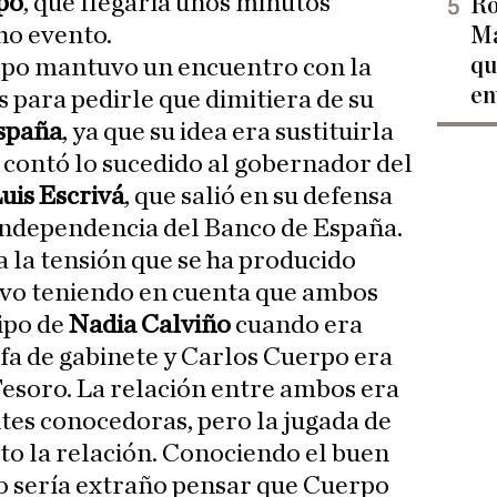
po
, que llegaría unos minutos
Ro
ho evento.
Ma
qu
po mantuvo un encuentro con la
en
 para pedirle que dimitiera de su
spaña
, ya que su idea era sustituirla
 contó lo sucedido al gobernador del
uis Escrivá
, que salió en su defensa
 independencia del Banco de España.
a la tensión que se ha producido
ivo teniendo en cuenta que ambos
ipo de
Nadia Calviño
cuando era
efa de gabinete y Carlos Cuerpo era
Tesoro. La relación entre ambos era
tes conocedoras, pero la jugada de
o la relación. Conociendo el buen
o sería extraño pensar que Cuerpo