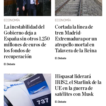
ECONOMÍA
ECONOMÍA
La inestabilidad del
Cortada la línea de
Gobierno deja a
tren Madrid-
España sin otros 1.250
Extremadura por un
millones de euros de
atropello mortal en
los fondos de
Talavera de la Reina
recuperación
El Debate
El Debate
Hispasat liderará
IRIS2, el Starlink de la
UE en la guerra de
satélites con Musk
El Debate