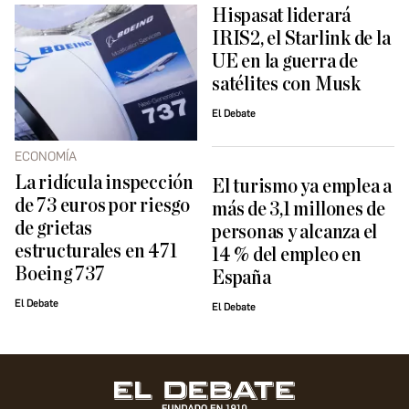
Hispasat liderará
IRIS2, el Starlink de la
UE en la guerra de
satélites con Musk
El Debate
ECONOMÍA
La ridícula inspección
El turismo ya emplea a
de 73 euros por riesgo
más de 3,1 millones de
de grietas
personas y alcanza el
estructurales en 471
14 % del empleo en
Boeing 737
España
El Debate
El Debate