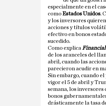
de que un gobiern
especialmente en el ca
como
Estados Unidos
. 
y los inversores quiere
acciones y títulos volá
efectivo en bonos esta
sucedido.
Como explica
Financia
de los aranceles del ll
abril, cuando las accion
parecieron acudir en ma
Sin embargo, cuando el 
vigor el 5 de abril y Tru
semana, los inversores
bonos gubernamentales
drásticamente la tasa d