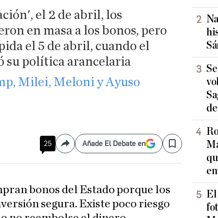
ción', el 2 de abril, los
Na
eron en masa a los bonos, pero
hi
da el 5 de abril, cuando el
Sá
 su política arancelaria
Se
mp, Milei, Meloni y Ayuso
vo
Sa
de
Ro
Ma
25
Añade El Debate en
Compartir
Save
qu
en
mpran bonos del Estado porque los
El
versión segura. Existe poco riesgo
fo