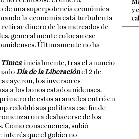
o no reembolse el dinero,
Ma
so de una superpotencia económica
y 
Cuando la economía está turbulenta
ca
n retirar dinero de los mercados de
tiles, generalmente colocan ese
dounidenses. Últimamente no ha
l Times
, inicialmente, tras el anuncio
amado
Día de la Liberación
el 2 de
es cayeron, los inversores
sa a los bonos estadounidenses.
primero de estos aranceles entró en
mp redobló sus políticas ese fin de
 comenzaron a deshacerse de los
. Como consecuencia, subió
e interés que el gobierno