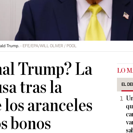
nald Trump.
EFE/EPA/WILL OLIVER / POOL
mal Trump? La
LO M
sa tras la
EL DE
Un
 los aranceles
qu
ca
os bonos
va
sa