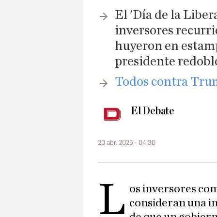
El 'Día de la Libera
inversores recurri
huyeron en estampi
presidente redobló
​Todos contra Tru
El Debate
20 abr. 2025 - 04:30
L
os inversores co
consideran una in