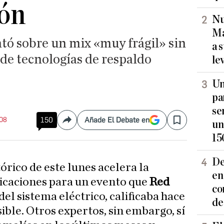
ión
Nu
Ma
tó sobre un mix «muy frágil» sin
a 
de tecnologías de respaldo
le
Un
pa
se
:08
150
Añade El Debate en
un
Compartir
Save
15
De
tórico de este lunes acelera la
en
icaciones para un evento que
Red
co
 del sistema eléctrico, calificaba hace
de
ble. Otros expertos, sin embargo, sí