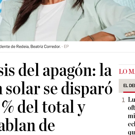
ente de Redeia, Beatriz Corredor.
EP
is del apagón: la
LO M
 solar se disparó
EL DE
Lu
 % del total y
of
mi
ablan de
ec
qu