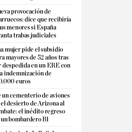
eva provocación de
rruecos: dice que recibiría
sus menores si España
vanta trabas judiciales
a mujer pide el subsidio
ra mayores de 52 años tras
r despedida en un ERE con
a indemnización de
0.000 euros
 un cementerio de aviones
 el desierto de Arizona al
mbate: el inédito regreso
 un bombardero B1