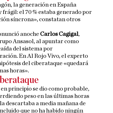
gón, la generación en España
 frágil: el 70 % estaba generado por
ión síncrona», constatan otros
ronunció anoche
Carlos Cagigal
,
Grupo Ansasol, al apuntar como
caída del sistema por
ación. En Al Rojo Vivo, el experto
ipótesis del ciberataque «quedará
mas horas».
iberataque
 en principio se dio como probable,
perdiendo peso en las últimas horas
 la descartaba a media mañana de
ncluido que no ha habido ningún