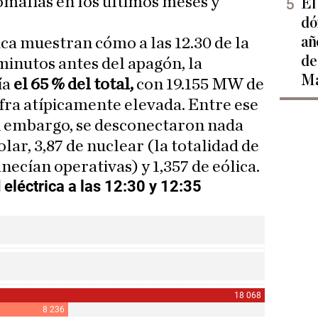
malías en los últimos meses y
El
dó
añ
ica muestran cómo a las 12.30 de la
de
minutos antes del apagón, la
Ma
ía
el 65 % del total,
con 19.155 MW de
cifra atípicamente elevada. Entre ese
in embargo, se desconectaron nada
ar, 3,87 de nuclear (la totalidad de
ecían operativas) y 1,357 de eólica.