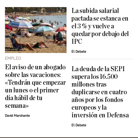
La subida salarial
pactada se estanca en
el 3 % y vuelve a
quedar por debajo del
IPC
El Debate
EMPLEO
El aviso de un abogado
La deuda de la SEPI
sobre las vacaciones:
supera los 16.500
«Tendrán que empezar
millones tras
un lunes o el primer
duplicarse en cuatro
día hábil de tu
años por los fondos
semana»
europeos y la
inversión en Defensa
David Marchante
El Debate