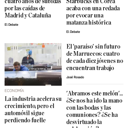
cuatro años de subidas
Starbucks en Corea
por las caídas de
acaba con una redada
Madrid y Cataluña
por evocar una
matanza histórica
El Debate
El Debate
El 'paraíso' sin futuro
de Marruecos: cuatro
de cada diez jóvenes no
encuentran trabajo
José Rosado
ECONOMÍA
'Abramos este melón'...
La industria acelera su
¿Se nos ha ido la mano
crecimiento, pero el
con las bodas y las
automóvil sigue
comuniones? ¿Se ha
perdiendo fuelle
desvirtuado la