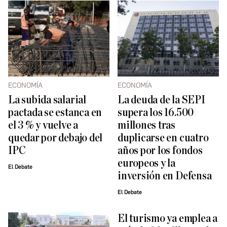
ECONOMÍA
ECONOMÍA
La subida salarial
La deuda de la SEPI
pactada se estanca en
supera los 16.500
el 3 % y vuelve a
millones tras
quedar por debajo del
duplicarse en cuatro
IPC
años por los fondos
europeos y la
El Debate
inversión en Defensa
El Debate
El turismo ya emplea a