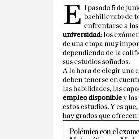
E
l pasado 5 de ju
bachillerato de 
enfrentarse a la
universidad
: los exámen
de una etapa muy import
dependiendo de la calif
sus estudios soñados.
A la hora de elegir una
deben tenerse en cuenta
las habilidades, las cap
empleo disponible
y las
estos estudios. Y es qu
hay grados que ofrecen 
Polémica con el exame