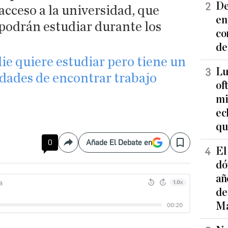
De
acceso a la universidad, que
en
podrán estudiar durante los
co
de
die quiere estudiar pero tiene un
Lu
dades de encontrar trabajo
of
mi
ec
qu
0
Añade El Debate en
Compartir
Save
El
dó
añ
de
Ma