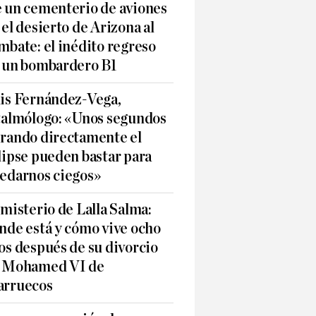
 un cementerio de aviones
 el desierto de Arizona al
mbate: el inédito regreso
 un bombardero B1
is Fernández-Vega,
talmólogo: «Unos segundos
rando directamente el
lipse pueden bastar para
edarnos ciegos»
 misterio de Lalla Salma:
nde está y cómo vive ocho
os después de su divorcio
 Mohamed VI de
rruecos