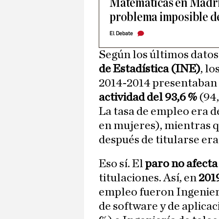
Matemáticas en Madri
problema imposible de
El Debate
Según los últimos datos
de Estadística (INE)
, l
2014-2014 presentaban a
actividad del 93,6 %
(94,
La tasa de empleo era d
en mujeres), mientras q
después de titularse era
Eso sí. El
paro no afect
titulaciones. Así, en
201
empleo fueron Ingenierí
de software y de aplica