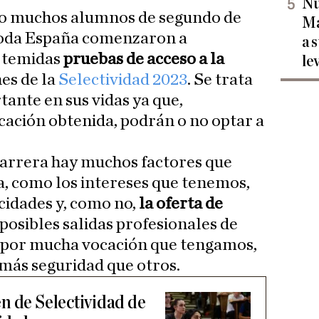
Nu
nio muchos alumnos de segundo de
Ma
toda España comenzaron a
a 
s temidas
pruebas de acceso a la
le
es de la
Selectividad 2023
. Se trata
ante en sus vidas ya que,
icación obtenida, podrán o no optar a
 carrera hay muchos factores que
, como los intereses que tenemos,
acidades y, como no,
la oferta de
 posibles salidas profesionales de
e, por mucha vocación que tengamos,
más seguridad que otros.
n de Selectividad de