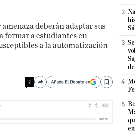
Na
hi
r amenaza deberán adaptar sus
Sá
a formar a estudiantes en
Se
sceptibles a la automatización
vo
Sa
de
Mo
2
Añade El Debate en
Compartir
Save
Fe
Ro
Ma
qu
en