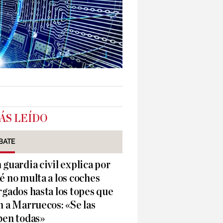
ÁS LEÍDO
BATE
 guardia civil explica por
é no multa a los coches
rgados hasta los topes que
n a Marruecos: «Se las
ben todas»