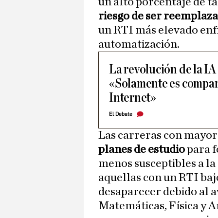
un alto porcentaje de ta
riesgo de ser reemplaza
un RTI más elevado enf
automatización.
La revolución de la IA 
«Solamente es compara
Internet»
El Debate
Las carreras con mayo
planes de estudio
para f
menos susceptibles a la
aquellas con un RTI baj
desaparecer debido al a
Matemáticas, Física y A