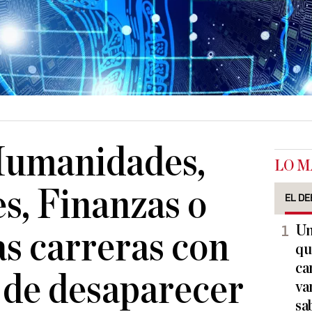
Humanidades,
LO M
es, Finanzas o
EL DE
Un
as carreras con
qu
ca
 de desaparecer
va
sa