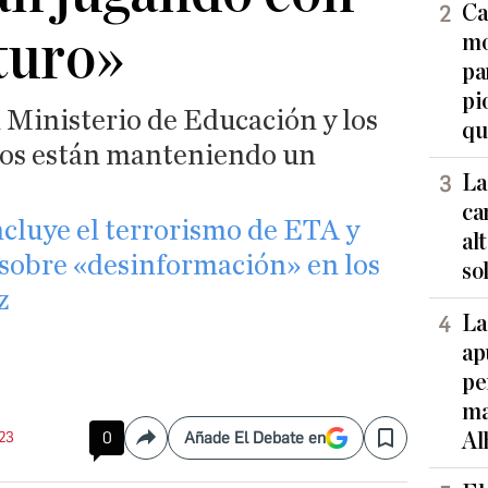
Ca
turo»
mo
pa
pi
 Ministerio de Educación y los
qu
os están manteniendo un
La
ca
ncluye el terrorismo de ETA y
al
 sobre «desinformación» en los
so
z
La
ap
pe
ma
:23
0
Añade El Debate en
Al
Compartir
Save