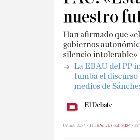
nuestro fu
Han afirmado que «el
gobiernos autonómic
silencio intolerable»
​La EBAU del PP i
tumba el discurso
medios de Sánche
El Debate
07 oct. 2024 - 11:18
Act. 07 oct. 2024 - 12