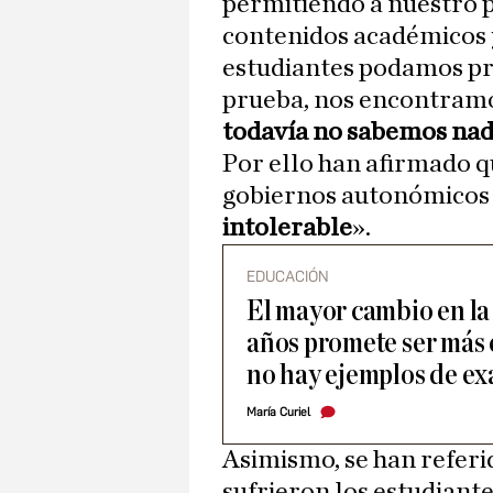
permitiendo a nuestro 
contenidos académicos y
estudiantes podamos pr
prueba, nos encontramos
todavía no sabemos na
Por ello han afirmado q
gobiernos autonómicos
intolerable
».
EDUCACIÓN
El mayor cambio en la
años promete ser más 
no hay ejemplos de e
María Curiel
Asimismo, se han referid
sufrieron los estudiante