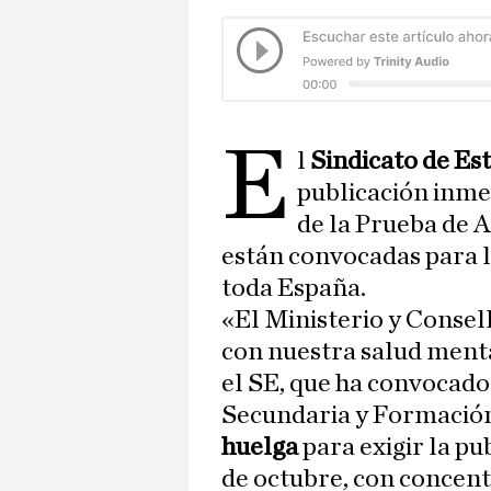
E
l
Sindicato de Es
publicación inm
de la Prueba de 
están convocadas para lo
toda España.
«El Ministerio y Consel
con nuestra salud menta
el SE, que ha convocado 
Secundaria y Formación
huelga
para exigir la pu
de octubre, con concent