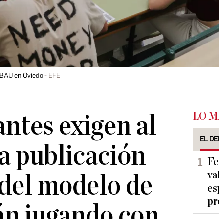
EBAU en Oviedo
EFE
LO M
antes exigen al
EL DE
a publicación
Fe
va
del modelo de
es
pr
án jugando con