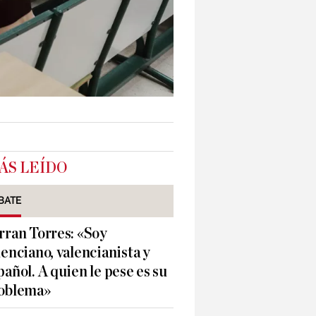
ÁS LEÍDO
BATE
rran Torres: «Soy
lenciano, valencianista y
pañol. A quien le pese es su
oblema»