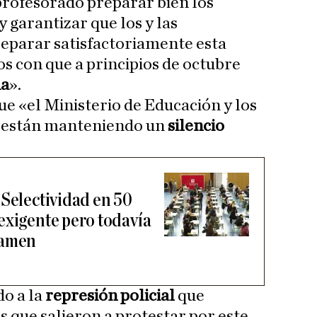
profesorado preparar bien los
 garantizar que los y las
eparar satisfactoriamente esta
 con que a principios de octubre
da
».
ue «el Ministerio de Educación y los
 están manteniendo un
silencio
 Selectividad en 50
exigente pero todavía
xamen
o a la
represión policial
que
s que salieron a protestar por este