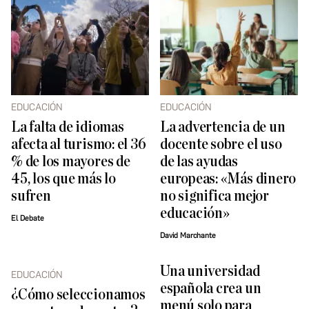
EDUCACIÓN
EDUCACIÓN
La falta de idiomas
La advertencia de un
afecta al turismo: el 36
docente sobre el uso
% de los mayores de
de las ayudas
45, los que más lo
europeas: «Más dinero
sufren
no significa mejor
educación»
El Debate
David Marchante
Una universidad
EDUCACIÓN
española crea un
¿Cómo seleccionamos
menú solo para