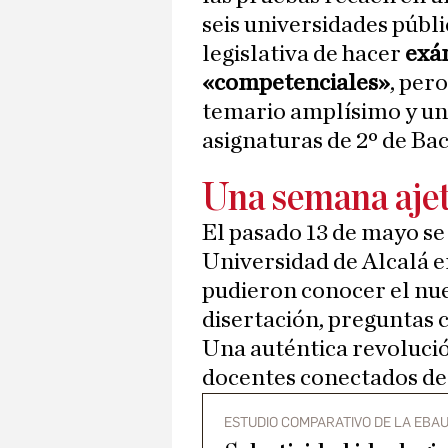
seis universidades públ
legislativa de hacer
exá
«competenciales»
, per
temario amplísimo y un
asignaturas de 2º de Bac
Una semana aje
El pasado 13 de mayo se
Universidad de Alcalá e
pudieron conocer el nu
disertación, preguntas 
Una auténtica revolució
docentes conectados de
ESTUDIO COMPARATIVO DE LA EBAU 