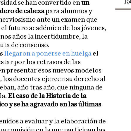
15
rsidad se han convertido en
un
dero de cabeza
para alumnos y
l nerviosismo ante un examen que
el futuro académico de los jóvenes,
nos años la incertidumbre, la
luta de consenso.
s
llegaron a ponerse en huelga
el
tar por los retrasos de las
 en presentar esos nuevos modelos
, los docentes ejercen su derecho al
ban, año tras año, que ninguna de
da.
El caso de la Historia de la
co y se ha agravado en las últimas
enidos a evaluar y la elaboración de
na comisión en la que participan las