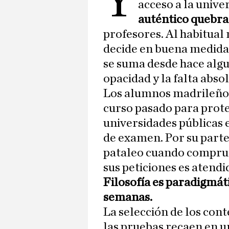
Y
acceso a la unive
auténtico quebra
profesores. Al habitua
decide en buena medida 
se suma desde hace algu
opacidad y la falta abso
Los alumnos madrileño
curso pasado para protes
universidades públicas
de examen. Por su parte
pataleo cuando comprue
sus peticiones es atendi
Filosofía es paradigmáti
semanas.
La selección de los cont
las pruebas recaen en u