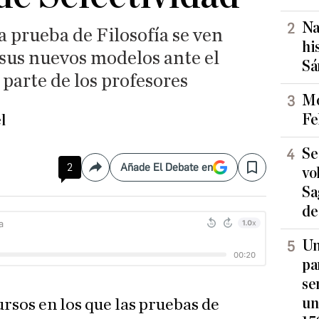
Na
a prueba de Filosofía se ven
hi
 sus nuevos modelos ante el
Sá
 parte de los profesores
Mo
Fe
l
Se
2
Añade El Debate en
vo
Compartir
Save
Sa
de
Un
pa
se
un
cursos en los que las pruebas de