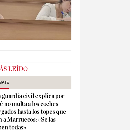
ÁS LEÍDO
BATE
 guardia civil explica por
é no multa a los coches
rgados hasta los topes que
n a Marruecos: «Se las
ben todas»