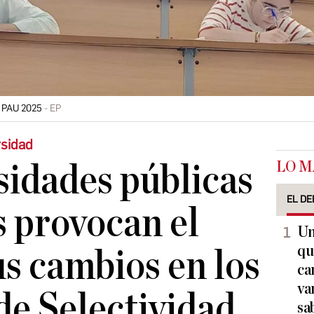
a PAU 2025
EP
rsidad
LO M
sidades públicas
EL DE
 provocan el
Un
qu
us cambios en los
ca
va
e Selectividad
sa