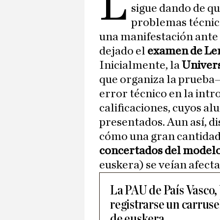
L
sigue dando de qu
problemas técnico
una manifestación ante 
dejado el
examen de Len
Inicialmente, la
Univers
que organiza la prueba–
error técnico en la intr
calificaciones, cuyos a
presentados. Aun así, di
cómo una gran cantidad
concertados del model
euskera) se veían afecta
La PAU de País Vasco, 
registrarse un carruse
de euskera