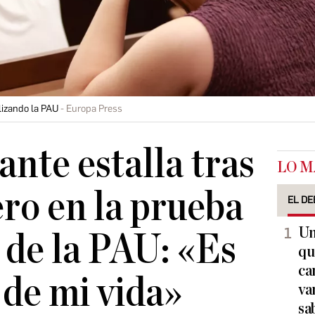
lizando la PAU
Europa Press
ante estalla tras
LO M
ero en la prueba
EL DE
Un
 de la PAU: «Es
qu
ca
 de mi vida»
va
sa