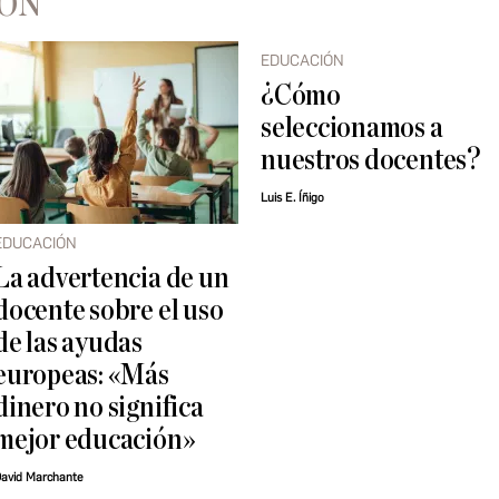
IÓN
EDUCACIÓN
¿Cómo
seleccionamos a
nuestros docentes?
Luis E. Íñigo
EDUCACIÓN
La advertencia de un
docente sobre el uso
de las ayudas
europeas: «Más
dinero no significa
mejor educación»
avid Marchante