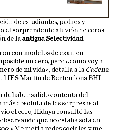
ción de estudiantes, padres y
do el sorprendente aluvión de ceros
ón de la
antigua Selectividad
.
aron con modelos de examen
mposible un cero, pero ¿cómo voy a
mero de mi vida», detalla a la
Cadena
del IES Martín de Bertendona BHI
erda haber salido contenta del
a más absoluta de las sorpresas al
 vio el cero, Hidaya consultó las
, observando que no estaba sola en
sos: «Me metí a redes sociales y me