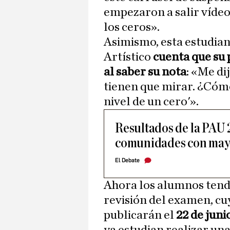
empezaron a salir vídeo
los ceros».
Asimismo, esta estudian
Artístico
cuenta que su 
al saber su nota
: «Me di
tienen que mirar. ¿Cómo
nivel de un cero'».
Resultados de la PAU 2
comunidades con mayo
El Debate
Ahora los alumnos tendr
revisión del examen, cuy
publicarán el
22 de juni