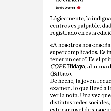
Sandra Ordóñez
Lógicamente, la indigna
centros es palpable, da
registrado en esta edici
«A nosotros nos enseñ
supercomplicados. Es i
tener un cero? Es el pri
COPE
Hidaya
, alumna 
(Bilbao).
De hecho, la joven recu
examen, lo que llevó a l
ver la nota. Una vez que
distintas redes sociales
este carrusel de suspen