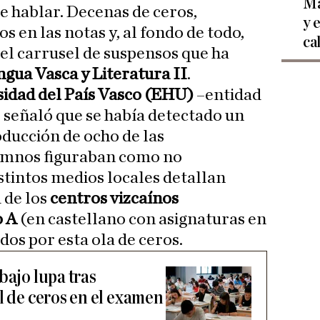
Ma
e hablar. Decenas de ceros,
y 
s en las notas y, al fondo de todo,
ca
el carrusel de suspensos que ha
gua Vasca y Literatura II
.
idad del País Vasco (EHU)
–entidad
 señaló que se había detectado un
oducción de ocho de las
lumnos figuraban como no
stintos medios locales detallan
 de los
centros vizcaínos
o A
(en castellano con asignaturas en
dos por esta ola de ceros.
bajo lupa tras
l de ceros en el examen