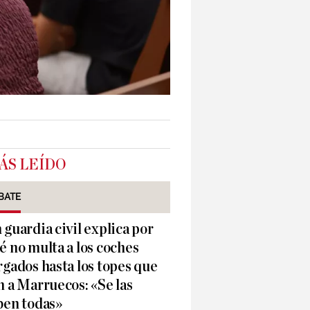
ÁS LEÍDO
BATE
 guardia civil explica por
é no multa a los coches
rgados hasta los topes que
n a Marruecos: «Se las
ben todas»