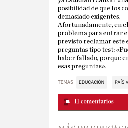
ya estudian realizar un
posibilidad de que los 
demasiado exigentes.
Afortunadamente, en el
problema para entrar en
previsto reclamar este 
preguntas tipo test: «P
haber fallado, porque en
esas preguntas».
TEMAS
EDUCACIÓN
PAÍS 
11
comentarios