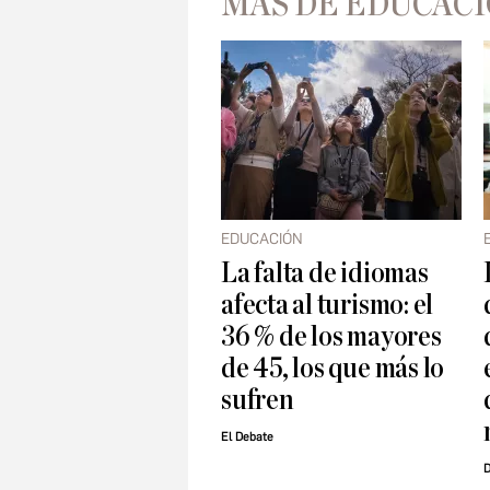
MÁS DE EDUCAC
EDUCACIÓN
La falta de idiomas
afecta al turismo: el
36 % de los mayores
de 45, los que más lo
sufren
El Debate
D