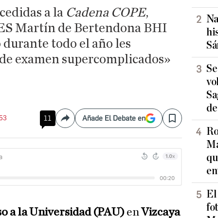
cedidas a la
Cadena COPE
,
Na
IES Martín de Bertendona BHI
hi
 durante todo el año les
Sá
 de examen supercomplicados»
Se
vo
Sa
de
:53
11
Añade El Debate en
Compartir
Save
Ro
Ma
qu
en
El
fo
o a la Universidad (PAU)
en
Vizcaya