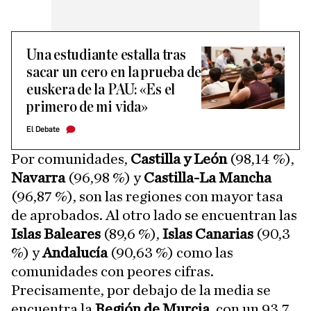
Una estudiante estalla tras
sacar un cero en la prueba de
euskera de la PAU: «Es el
primero de mi vida»
El Debate
Por comunidades,
Castilla y León
(98,14 %),
Navarra
(96,98 %) y
Castilla-La Mancha
(96,87 %), son las regiones con mayor tasa
de aprobados. Al otro lado se encuentran las
Islas Baleares
(89,6 %),
Islas Canarias
(90,3
%) y
Andalucía
(90,63 %) como las
comunidades con peores cifras.
Precisamente, por debajo de la media se
encuentra la
Región de Murcia
, con un 93,7