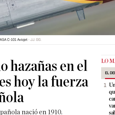
ASA C-101 Aviojet
JJ. GG.
LO M
o hazañas en el
EL DE
 es hoy la fuerza
Un
qu
ñola
ca
va
spañola nació en 1910.
sa