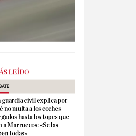
ÁS LEÍDO
BATE
 guardia civil explica por
é no multa a los coches
rgados hasta los topes que
n a Marruecos: «Se las
ben todas»