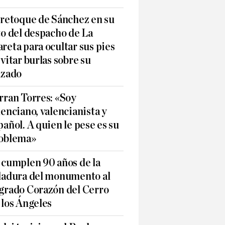
 retoque de Sánchez en su
to del despacho de La
reta para ocultar sus pies
evitar burlas sobre su
lzado
rran Torres: «Soy
lenciano, valencianista y
pañol. A quien le pese es su
oblema»
 cumplen 90 años de la
ladura del monumento al
grado Corazón del Cerro
 los Ángeles