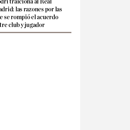
dri traiciona al Real
drid: las razones por las
e se rompió el acuerdo
tre club y jugador