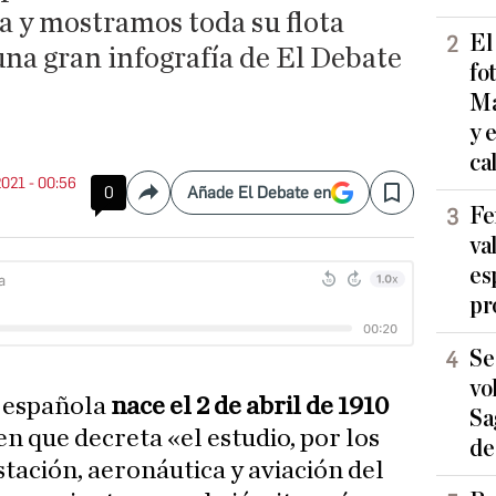
a y mostramos toda su flota
El
una gran infografía de El Debate
fo
Ma
y 
ca
2021 - 00:56
0
Añade El Debate en
Compartir
Save
Fe
va
es
pr
Se
vo
r española
nace el
2 de abril de 1910
Sa
n que decreta «el estudio, por los
de
stación, aeronáutica y aviación del