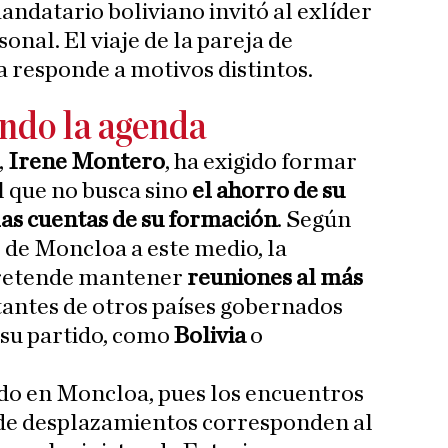
andatario boliviano invitó al exlíder
onal. El viaje de la pareja de
a responde a motivos distintos.
ndo la agenda
,
Irene Montero
, ha exigido formar
l que no busca sino
el ahorro de su
a las cuentas de su formación
. Según
de Moncloa a este medio, la
retende mantener
reuniones al más
antes de otros países gobernados
 su partido, como
Bolivia
o
ido en Moncloa, pues los encuentros
o de desplazamientos corresponden al