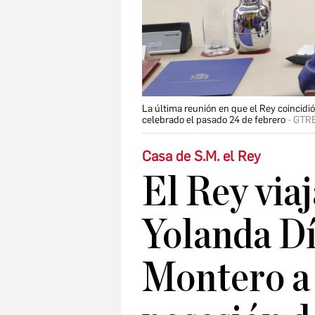
La última reunión en que el Rey coincidi
celebrado el pasado 24 de febrero
GTR
Casa de S.M. el Rey
El Rey via
Yolanda Dí
Montero a 