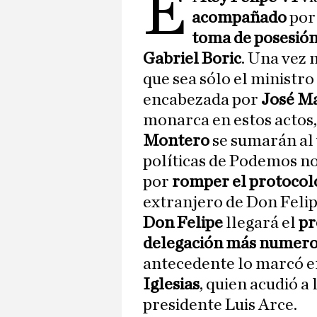
E
acompañado
por
toma de posesió
Gabriel Boric
. Una vez
que sea sólo el ministr
encabezada por
José M
monarca en estos actos,
Montero
se sumarán al v
políticas de Podemos n
por
romper el protocolo 
extranjero de Don Felipe
Don Felipe
llegará el
pr
delegación más numer
antecedente lo marcó e
Iglesias
, quien acudió a
presidente Luis Arce.