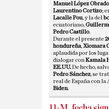
Manuel López Obrado
Laurentino Cortizo
; 
Lacalle
Pou
, y la del
bo
ecuatoriano,
Guillerm
Pedro Castillo
.
Durante el presente
2
hondureña
,
Xiomara 
aplaudida por los luga
dialogar con
Kamala H
EE.UU.
De hecho, salv
Pedro Sánchez
, se tr
real de España con la
Biden
.
11-M, fecha sign