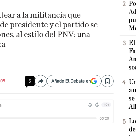
Po
Ad
tear a la militancia que
pu
de presidente y el partido se
Me
nes, al estilo del PNV: una
El
ca
Fa
An
so
:08
5
Añade El Debate en
Un
Compartir
Save
a 
se
Al
Lo
de