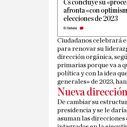
Cs concluye su «proce
afronta «con optimism
elecciones de 2023
El Debate
Ciudadanos celebrará e
para renovar su liderazg
dirección orgánica, segú
primarias porque va a q
política y con la idea qu
generales» de 2023, han
Nueva dirección
De cambiar su estructu
presidencia y se le darí
asuman las direcciones o
integradas en la ejecuti