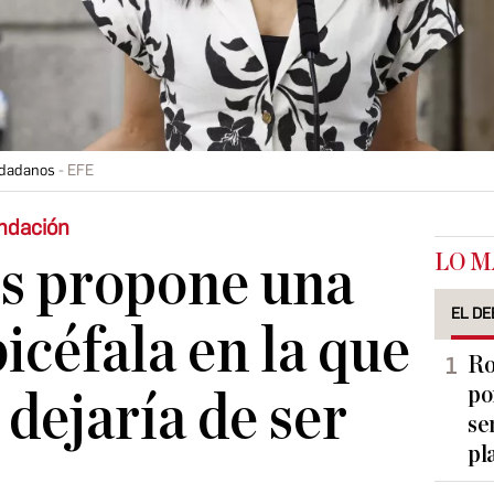
udadanos
EFE
ndación
LO M
s propone una
EL DE
icéfala en la que
Ro
po
dejaría de ser
se
pl