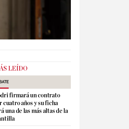
ÁS LEÍDO
BATE
dri firmará un contrato
r cuatro años y su ficha
rá una de las más altas de la
antilla