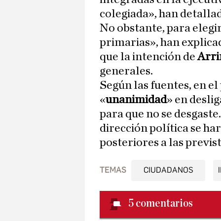
colegiada», han detallad
No obstante, para eleg
primarias», han explica
que la intención de
Arr
generales.
Según las fuentes, en e
«
unanimidad
» en desli
para que no se desgaste.
dirección política se h
posteriores a las previs
TEMAS
CIUDADANOS
5
comentarios