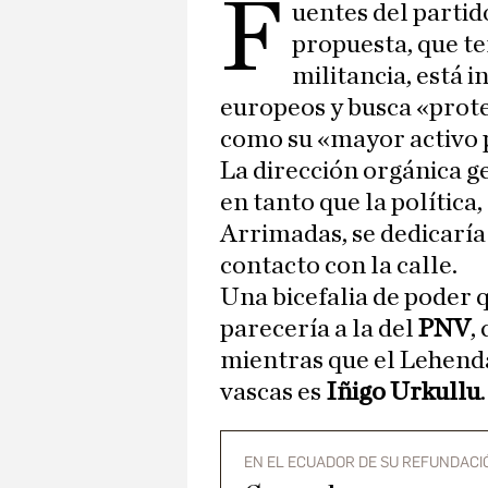
F
uentes del partid
propuesta, que te
militancia, está i
europeos y busca «prot
como su «mayor activo p
La dirección orgánica ges
en tanto que la política
Arrimadas, se dedicaría
contacto con la calle.
Una bicefalia de poder q
parecería a la del
PNV
,
mientras que el Lehenda
vascas es
Iñigo Urkullu
.
EN EL ECUADOR DE SU REFUNDACI