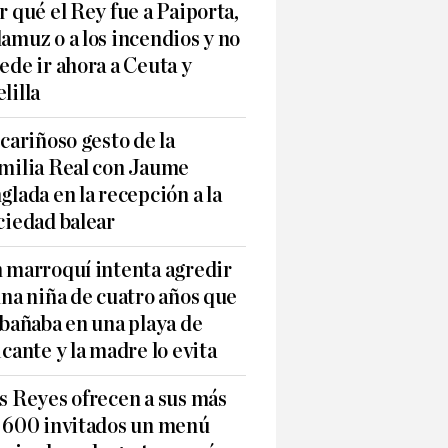
r qué el Rey fue a Paiporta,
amuz o a los incendios y no
ede ir ahora a Ceuta y
lilla
 cariñoso gesto de la
milia Real con Jaume
glada en la recepción a la
ciedad balear
 marroquí intenta agredir
una niña de cuatro años que
 bañaba en una playa de
icante y la madre lo evita
s Reyes ofrecen a sus más
 600 invitados un menú