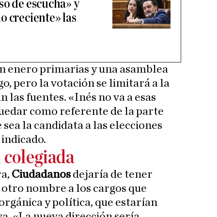
so de escucha» y
o creciente» las
n enero primarias y una asamblea
o, pero la votación se limitará a la
n las fuentes. «Inés no va a esas
uedar como referente de la parte
e sea la candidata a las elecciones
 indicado.
 colegiada
ra,
Ciudadanos
dejaría de tener
a otro nombre a los cargos que
rgánica y política, que estarían
va. «La nueva dirección sería