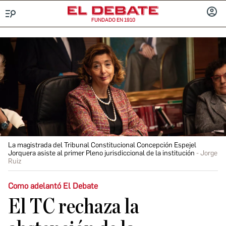
FUNDADO EN 1910
Menú
INICIA
SESIÓ
La magistrada del Tribunal Constitucional Concepción Espejel
Jorquera asiste al primer Pleno jurisdiccional de la institución
Jorge
Ruiz
Como adelantó El Debate
El TC rechaza la