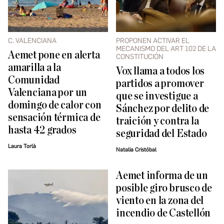
C. VALENCIANA
PROPONEN ACTIVAR EL
MECANISMO DEL ART 102 DE LA
Aemet pone en alerta
CONSTITUCIÓN
amarilla a la
Vox llama a todos los
Comunidad
partidos a promover
Valenciana por un
que se investigue a
domingo de calor con
Sánchez por delito de
sensación térmica de
traición y contra la
hasta 42 grados
seguridad del Estado
Laura Torlà
Natalia Cristóbal
Aemet informa de un
posible giro brusco de
viento en la zona del
incendio de Castellón