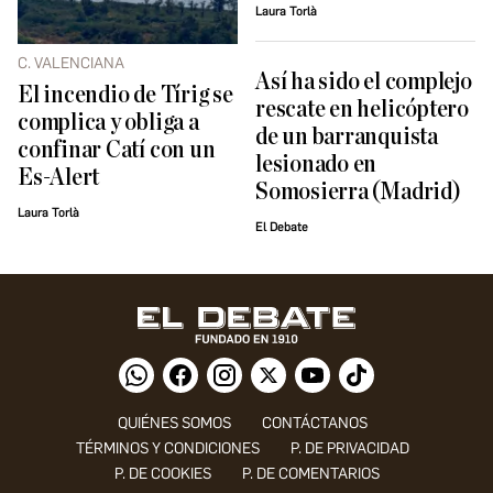
Laura Torlà
C. VALENCIANA
Así ha sido el complejo
El incendio de Tírig se
rescate en helicóptero
complica y obliga a
de un barranquista
confinar Catí con un
lesionado en
Es-Alert
Somosierra (Madrid)
Laura Torlà
El Debate
QUIÉNES SOMOS
CONTÁCTANOS
TÉRMINOS Y CONDICIONES
P. DE PRIVACIDAD
P. DE COOKIES
P. DE COMENTARIOS