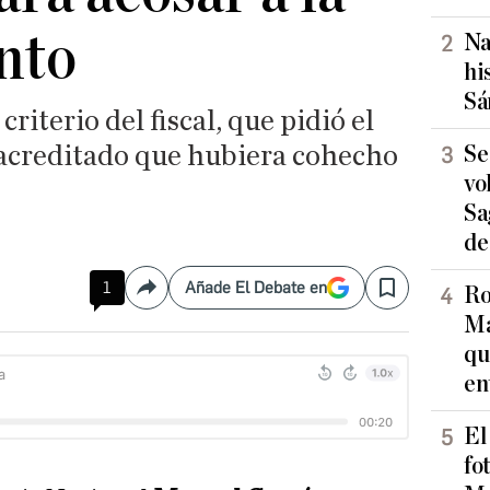
nto
Na
hi
Sá
riterio del fiscal, que pidió el
 acreditado que hubiera cohecho
Se
vo
Sa
de
1
Añade El Debate en
Ro
Compartir
Save
Ma
qu
en
El
fo