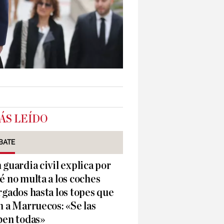
ÁS LEÍDO
BATE
 guardia civil explica por
é no multa a los coches
rgados hasta los topes que
n a Marruecos: «Se las
ben todas»