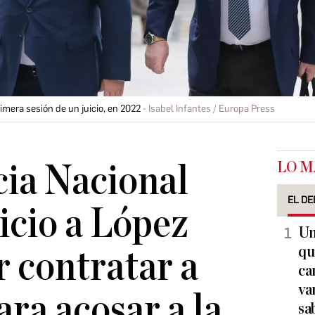
rimera sesión de un juicio, en 2022
Isabel Infantes / Europa Press
LO M
ia Nacional
EL DE
icio a López
Un
qu
 contratar a
ca
va
ara acosar a la
sa