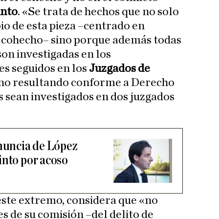
into
. «Se trata de hechos que no solo
io de esta pieza –centrado en
de cohecho– sino porque además todas
son investigadas en los
es seguidos en los
Juzgados de
 no resultando conforme a Derecho
 sean investigados en dos juzgados
enuncia de López
into por acoso
este extremo, considera que «no
es de su comisión –del delito de