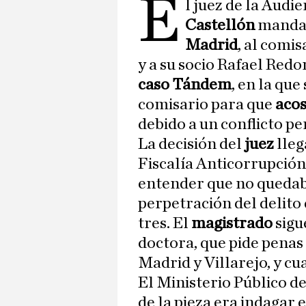
E
l juez de la Audi
Castellón
mand
Madrid
, al comis
y a su socio Rafael Redo
caso Tándem
, en la que
comisario para que
aco
debido a un conflicto p
La decisión del
juez
lleg
Fiscalía Anticorrupción,
entender que no quedab
perpetración del delito 
tres. El
magistrado
sigu
doctora, que pide penas 
Madrid y Villarejo, y c
El Ministerio Público d
de la pieza era indagar e