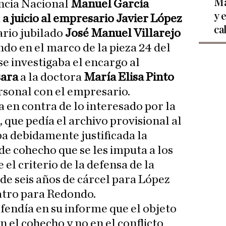
Ma
encia Nacional
Manuel García
y 
a
a juicio al empresario Javier López
ca
ario jubilado
José Manuel Villarejo
ndo en el marco de la pieza 24 del
 se investigaba el encargo al
sara
a la doctora
María Elisa Pinto
ersonal con el empresario.
a en contra de lo interesado por la
 que pedía el archivo provisional al
a debidamente justificada la
de cohecho que se les imputa a los
e el criterio de la defensa de la
de seis años de cárcel para López
uatro para Redondo.
efendía en su informe que el objeto
n el cohecho y no en el conflicto