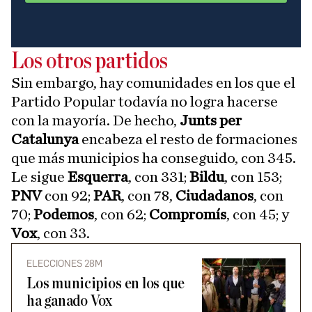
Los otros partidos
Sin embargo, hay comunidades en los que el
Partido Popular todavía no logra hacerse
con la mayoría. De hecho,
Junts per
Catalunya
encabeza el resto de formaciones
que más municipios ha conseguido, con 345.
Le sigue
Esquerra
, con 331;
Bildu
, con 153;
PNV
con 92;
PAR
, con 78,
Ciudadanos
, con
70;
Podemos
, con 62;
Compromís
, con 45; y
Vox
, con 33.
ELECCIONES 28M
Los municipios en los que
ha ganado Vox