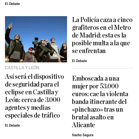
El Debate
La Policía caza a cinco
grafiteros en el Metro
de Madrid: esta es la
posible multa a la que
se enfrentan
El Debate
CASTILLA Y LEÓN
Así será el dispositivo
Emboscada a una
de seguridad para el
mujer por 53.000
eclipse en Castilla y
euros: cae la violenta
León: cerca de 3.000
banda itinerante del
agentes y medias
«pinchazo» tras un
especiales de tráfico
brutal asalto en
Alicante
El Debate
Nacho Segura