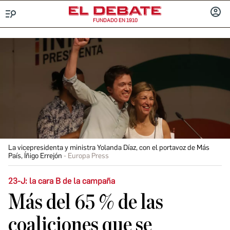
FUNDADO EN 1910
Menú
INICIA
SESIÓ
La vicepresidenta y ministra Yolanda Díaz, con el portavoz de Más
País, Íñigo Errejón
Europa Press
23-J: la cara B de la campaña
Más del 65 % de las
coaliciones que se