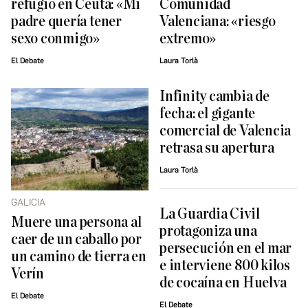
refugio en Ceuta: «Mi
Comunidad
padre quería tener
Valenciana: «riesgo
sexo conmigo»
extremo»
El Debate
Laura Torlà
Infinity cambia de
fecha: el gigante
comercial de Valencia
retrasa su apertura
Laura Torlà
GALICIA
La Guardia Civil
Muere una persona al
protagoniza una
caer de un caballo por
persecución en el mar
un camino de tierra en
e interviene 800 kilos
Verín
de cocaína en Huelva
El Debate
El Debate