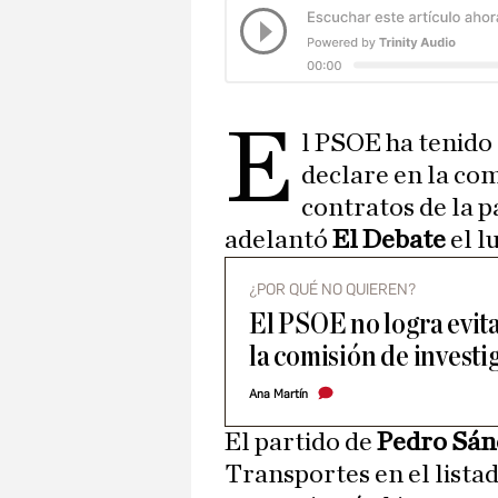
E
l PSOE ha tenido
declare en la com
contratos de la 
adelantó
El Debate
el l
¿POR QUÉ NO QUIEREN?
El PSOE no logra evit
la comisión de investi
Ana Martín
El partido de
Pedro Sán
Transportes en el lista