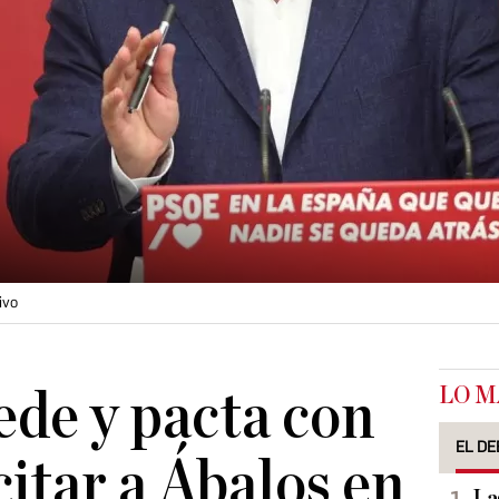
ivo
LO M
de y pacta con
EL DE
citar a Ábalos en