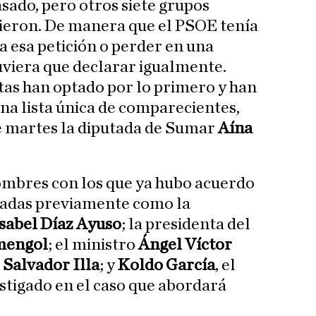
asado, pero otros siete grupos
cieron. De manera que el PSOE tenía
a esa petición o perder en una
uviera que declarar igualmente.
stas han optado por lo primero y han
una lista única de comparecientes,
e martes la diputada de Sumar
Aína
nombres con los que ya hubo acuerdo
tradas previamente como la
sabel Díaz Ayuso
; la presidenta del
mengol
; el ministro
Ángel Víctor
,
Salvador Illa
; y
Koldo García
, el
stigado en el caso que abordará