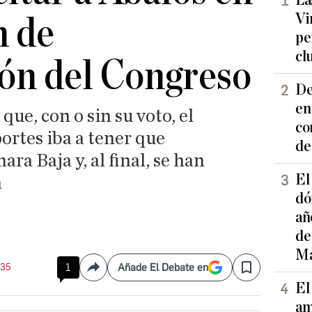
La
Vi
n de
pe
cl
ión del Congreso
De
en
que, con o sin su voto, el
co
ortes iba a tener que
de
ra Baja y, al final, se han
El
a
dó
añ
de
Ma
:35
1
Añade El Debate en
Compartir
Save
El
am