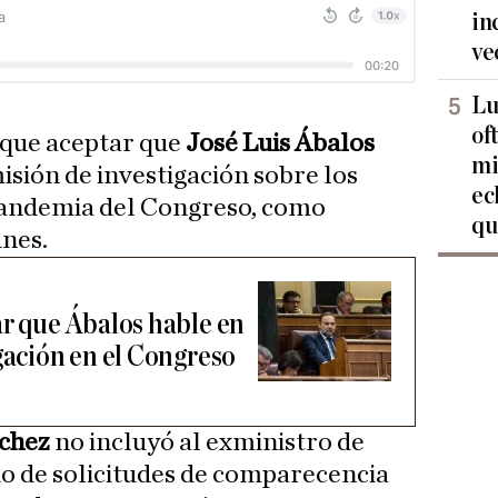
in
ve
Lu
of
 que aceptar que
José Luis Ábalos
mi
isión de investigación sobre los
ec
pandemia del Congreso, como
qu
unes.
ar que Ábalos hable en
gación en el Congreso
chez
no incluyó al exministro de
do de solicitudes de comparecencia