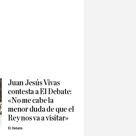
Juan Jesús Vivas
contesta a El Debate:
«No me cabe la
menor duda de que el
Rey nos va a visitar»
El Debate