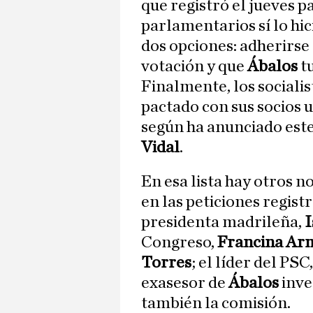
que registró el jueves p
parlamentarios sí lo hi
dos opciones: adherirse 
votación y que
Ábalos
t
Finalmente, los sociali
pactado con sus socios 
según ha anunciado est
Vidal
.
En esa lista hay otros 
en las peticiones regis
presidenta madrileña,
I
Congreso,
Francina Ar
Torres
; el líder del PSC
exasesor de
Ábalos
inve
también la comisión.