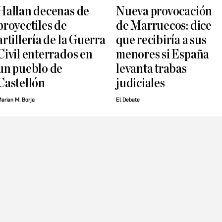
Hallan decenas de
Nueva provocación
proyectiles de
de Marruecos: dice
artillería de la Guerra
que recibiría a sus
Civil enterrados en
menores si España
un pueblo de
levanta trabas
Castellón
judiciales
arian M. Borja
El Debate