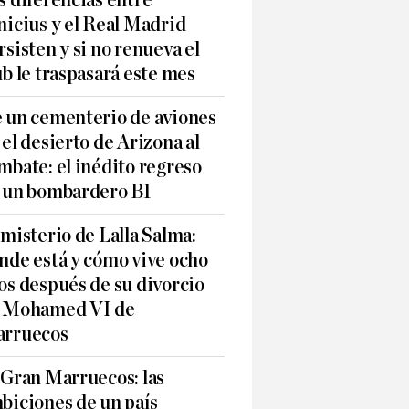
s diferencias entre
nicius y el Real Madrid
rsisten y si no renueva el
ub le traspasará este mes
 un cementerio de aviones
 el desierto de Arizona al
mbate: el inédito regreso
 un bombardero B1
 misterio de Lalla Salma:
nde está y cómo vive ocho
os después de su divorcio
 Mohamed VI de
rruecos
 Gran Marruecos: las
biciones de un país