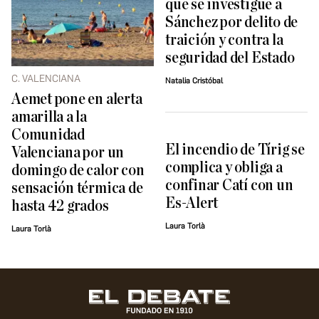
que se investigue a
Sánchez por delito de
traición y contra la
seguridad del Estado
C. VALENCIANA
Natalia Cristóbal
Aemet pone en alerta
amarilla a la
Comunidad
El incendio de Tírig se
Valenciana por un
complica y obliga a
domingo de calor con
confinar Catí con un
sensación térmica de
Es-Alert
hasta 42 grados
Laura Torlà
Laura Torlà