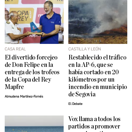
CASA REAL
CASTILLA Y LEÓN
El divertido forcejeo
Restablecido el tráfico
de Don Felipe en la
en la AP-6, que se
entrega de los trofeos
había cortado en 20
de la Copa del Rey
kilómetros por un
Mapfre
incendio en municipio
de Segovia
Almudena Martínez-Fornés
El Debate
Vox llama a todos los
partidos a promover