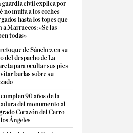
 guardia civil explica por
é no multa a los coches
rgados hasta los topes que
n a Marruecos: «Se las
ben todas»
 retoque de Sánchez en su
to del despacho de La
reta para ocultar sus pies
evitar burlas sobre su
lzado
 cumplen 90 años de la
ladura del monumento al
grado Corazón del Cerro
 los Ángeles