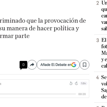
Un
qu
ca
riminado que la provocación de
va
su manera de hacer política y
sa
ormar parte
El
fo
Ma
y 
0
Añade El Debate en
ca
Compartir
Save
Se
vo
Sa
de