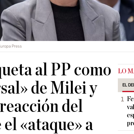
uropa Press
queta al PP como
LO M
sal» de Milei y
EL DE
Fe
a reacción del
va
es
el «ataque» a
pr