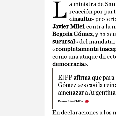
L
a ministra de San
reacción por part
«
insulto
» proferi
Javier Milei
, contra la 
Begoña Gómez
, y ha ac
sucursal
» del mandatar
«
completamente inace
como una ataque direct
democracia
».
El PP afirma que para
Gómez «es casi la rein
amenazar a Argentina
Ramiro Fdez-Chillón
En declaraciones a los 