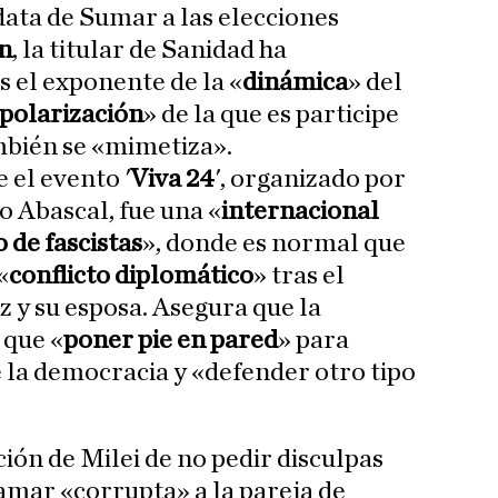
data de Sumar a las elecciones
n
, la titular de Sanidad ha
s el exponente de la «
dinámica
» del
polarización
» de la que es participe
ambién se «mimetiza».
 el evento '
Viva 24
', organizado por
o Abascal, fue una «
internacional
 de fascistas
», donde es normal que
«
conflicto diplomático
» tras el
z y su esposa. Asegura que la
 que «
poner pie en pared
» para
e la democracia y «defender otro tipo
ión de Milei de no pedir disculpas
lamar «corrupta» a la pareja de