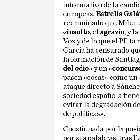
informativo de la candi
europeas,
Estrella Galá
recriminado que Milei e
«
insulto
, el
agravio
, y la
Vox y de la que el PP t
García ha censurado que
la formación de Santiag
del odio
» y un «
concurso
pasen «cosas» como un 
ataque directo a Sánche
sociedad española tiene
evitar la degradación d
de políticas».
Cuestionada por la posic
por sus palabras, tras l