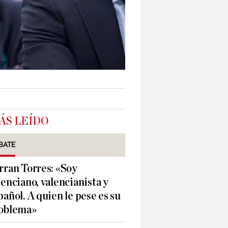
ÁS LEÍDO
BATE
rran Torres: «Soy
lenciano, valencianista y
pañol. A quien le pese es su
oblema»