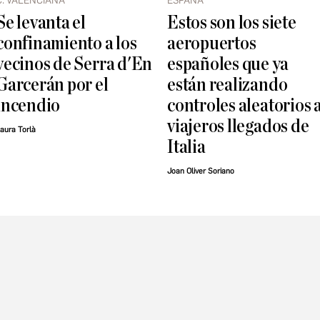
C. VALENCIANA
ESPAÑA
Se levanta el
Estos son los siete
confinamiento a los
aeropuertos
vecinos de Serra d'En
españoles que ya
Garcerán por el
están realizando
incendio
controles aleatorios 
viajeros llegados de
aura Torlà
Italia
Joan Oliver Soriano