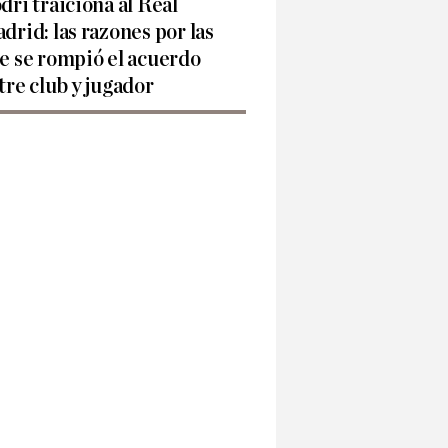
dri traiciona al Real
drid: las razones por las
e se rompió el acuerdo
tre club y jugador