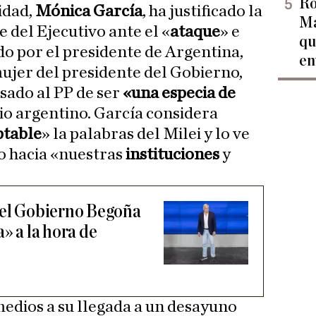
Ro
idad,
Mónica García
, ha justificado la
Ma
e del Ejecutivo ante el «
ataque
» e
qu
do por el presidente de Argentina,
en
mujer del presidente del Gobierno,
usado al PP de ser
«una especia de
io argentino. García considera
ptable
» la palabras del Milei y lo ve
o hacia «nuestras
instituciones
y
 el Gobierno Begoña
a» a la hora de
medios a su llegada a un desayuno