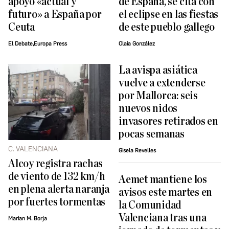
apoyo «actual y
de España, se cita con
futuro» a España por
el eclipse en las fiestas
Ceuta
de este pueblo gallego
El Debate,Europa Press
Olaia González
La avispa asiática
vuelve a extenderse
por Mallorca: seis
nuevos nidos
invasores retirados en
pocas semanas
C. VALENCIANA
Gisela Revelles
Alcoy registra rachas
de viento de 132 km/h
Aemet mantiene los
en plena alerta naranja
avisos este martes en
por fuertes tormentas
la Comunidad
Valenciana tras una
Marian M. Borja