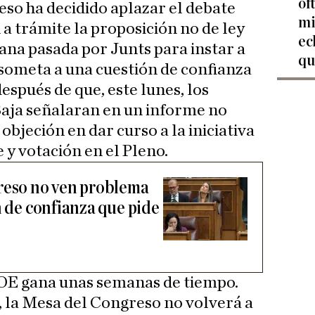
of
so ha decidido aplazar el debate
mi
 a trámite la proposición no de ley
ec
ana pasada por Junts para instar a
qu
 someta a una cuestión de confianza
espués de que, este lunes, los
Baja señalaran en un informe no
objeción en dar curso a la iniciativa
 y votación en el Pleno.
reso no ven problema
n de confianza que pide
SOE gana unas semanas de tiempo.
o, la Mesa del Congreso no volverá a