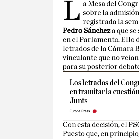
L
a Mesa del Congre
sobre la admisión
registrada la sem
Pedro Sánchez
a que se
en el Parlamento. Ello d
letrados de la Cámara 
vinculante que no veían 
para su posterior debate
Los letrados del Cong
en tramitar la cuestió
Junts
Europa Press
Con esta decisión, el P
Puesto que, en principi