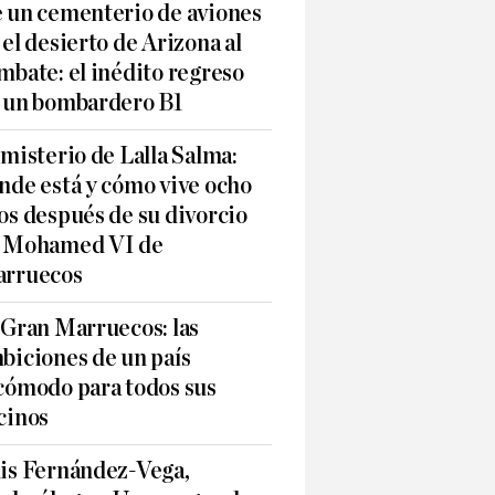
 un cementerio de aviones
 el desierto de Arizona al
mbate: el inédito regreso
 un bombardero B1
 misterio de Lalla Salma:
nde está y cómo vive ocho
os después de su divorcio
 Mohamed VI de
rruecos
 Gran Marruecos: las
biciones de un país
cómodo para todos sus
cinos
is Fernández-Vega,