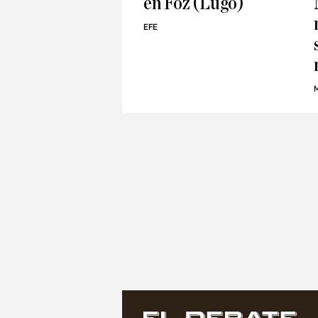
en Foz (Lugo)
EFE
M