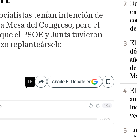
De
en
socialistas tenían intención de
co
 la Mesa del Congreso, pero el
de
 que el PSOE y Junts tuvieron
El
hizo replanteárselo
dó
añ
de
Ma
15
Añade El Debate en
Compartir
Save
El
am
in
ve
Lu