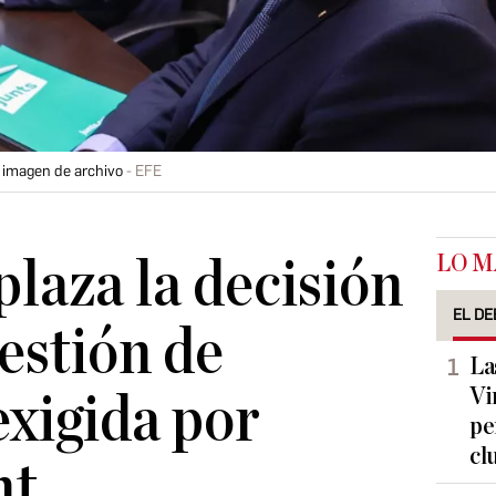
a imagen de archivo
EFE
LO M
laza la decisión
EL DE
uestión de
La
Vi
exigida por
pe
cl
nt