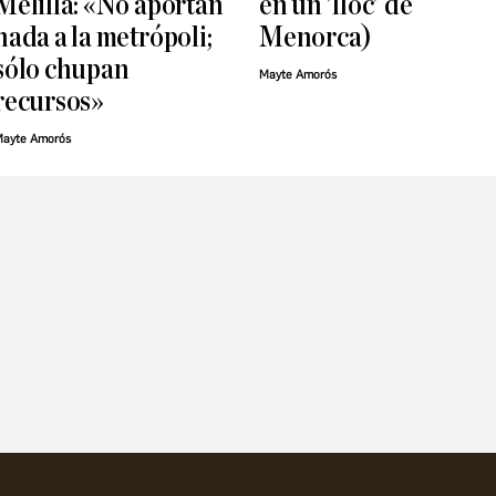
Melilla: «No aportan
en un 'lloc' de
nada a la metrópoli;
Menorca)
sólo chupan
Mayte Amorós
recursos»
ayte Amorós