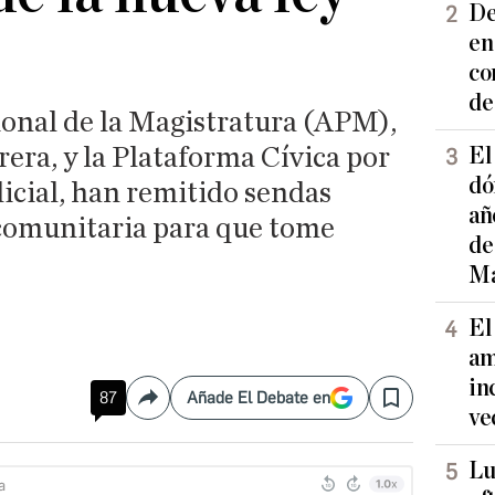
De
en
co
de
ional de la Magistratura (APM),
rera, y la Plataforma Cívica por
El
dó
icial, han remitido sendas
añ
 comunitaria para que tome
de
Ma
El
am
in
87
Añade El Debate en
Compartir
Save
ve
Lu