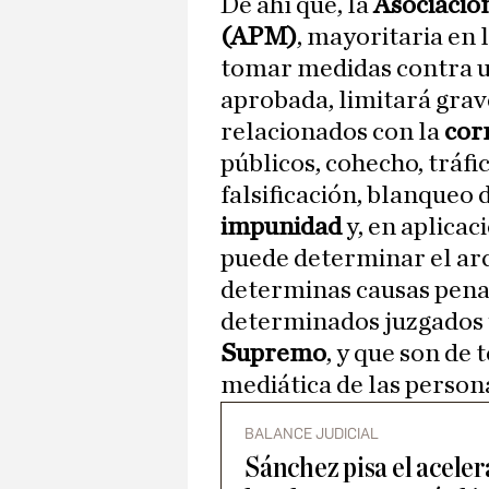
De ahí que, la
Asociación
(APM)
, mayoritaria en 
tomar medidas contra u
aprobada, limitará grav
relacionados con la
cor
públicos, cohecho, tráfi
falsificación, blanqueo de
impunidad
y, en aplicac
puede determinar el arc
determinas causas penal
determinados juzgados 
Supremo
, y que son de
mediática de las person
BALANCE JUDICIAL
Sánchez pisa el aceler