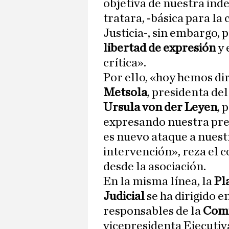
objetiva de nuestra ind
tratara, -básica para la
Justicia-, sin embargo, 
libertad de expresión
y 
crítica».
Por ello, «hoy hemos dir
Metsola
, presidenta d
Ursula von der Leyen
, 
expresando nuestra pr
es nuevo ataque a nuest
intervención», reza el 
desde la asociación.
En la misma línea, la
Pla
Judicial
se ha dirigido e
responsables de la
Comi
vicepresidenta Ejecutiv