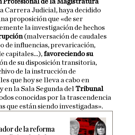
 Profesional de la Magistratura
la Carrera Judicial, haya decidido
na proposición que «de ser
emente la investigación de hechos
rupción
(malversación de caudales
co de influencias, prevaricación,
 capitales...),
favoreciendo su
ión de su disposición transitoria,
hivo de la instrucción de
es que hoy se lleva a cabo en
y en la Sala Segunda del
Tribunal
 todos conocidas por la trascendencia
as que están siendo investigadas».
ador de la reforma