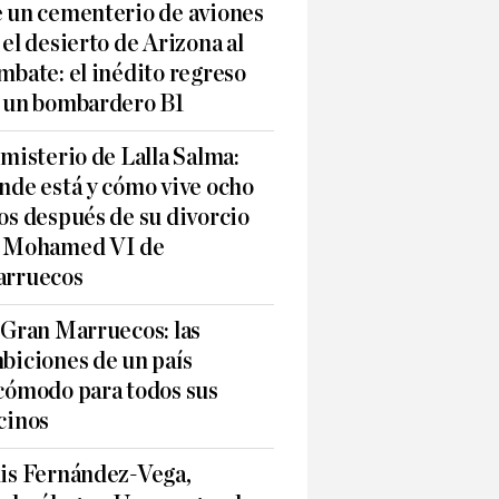
 un cementerio de aviones
 el desierto de Arizona al
mbate: el inédito regreso
 un bombardero B1
 misterio de Lalla Salma:
nde está y cómo vive ocho
os después de su divorcio
 Mohamed VI de
rruecos
 Gran Marruecos: las
biciones de un país
cómodo para todos sus
cinos
is Fernández-Vega,