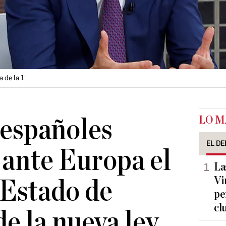
 de la 1'
LO M
 españoles
EL DE
ante Europa el
La
Vi
 Estado de
pe
cl
e la nueva ley