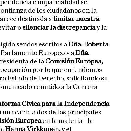
ependencia e imparcialidad se
 confianza de los ciudadanos en la
parece destinada a
limitar nuestra
evitar o
silenciar la discrepancia
y la
igido sendos escritos a
Dña. Roberta
el Parlamento Europeo y a
Dña.
presidenta de la
Comisión Europea,
eocupación por lo que entendemos
ro Estado de Derecho, solicitando su
comunicado remitido a la Carrera
forma Cívica para la Independencia
n una carta a dos de los principales
sión Europea
en la materia –la
a,
Henna Virkkunen
, y el