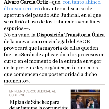
Álvaro García Ortiz
–que,
con tanto ahínco,
él mismo criticó
durante su discurso de
apertura del pasado Año Judicial, en el que
se refirió al uso de los tribunales «con fines
espurios»–.
No en vano, la
Disposición Transitoria Única
de la nueva ocurrencia legal del PSOE
provocará que la mayoría de ellas queden
fuera: «Serán de aplicación a los procesos en
curso en el momento de la entrada en vigor
de la presente ley orgánica, así como a los
que comiencen con posterioridad a dicho
momento».
EN PLENO CERCO JUDICIAL AL
GOBIERNO
El plan de Sánchez para
dejar impune la corrupción: