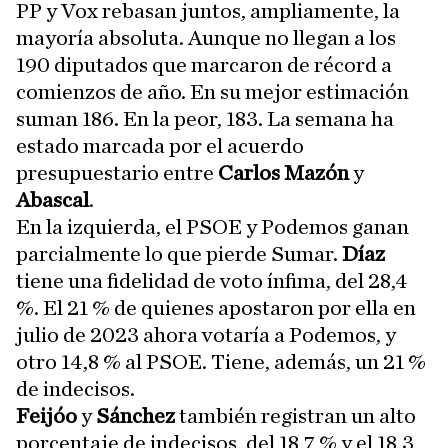
PP y Vox rebasan juntos, ampliamente, la
mayoría absoluta. Aunque no llegan a los
190 diputados que marcaron de récord a
comienzos de año. En su mejor estimación
suman 186. En la peor, 183. La semana ha
estado marcada por el acuerdo
presupuestario entre
Carlos Mazón
y
Abascal
.
En la izquierda, el PSOE y Podemos ganan
parcialmente lo que pierde Sumar.
Díaz
tiene una fidelidad de voto ínfima, del 28,4
%. El 21 % de quienes apostaron por ella en
julio de 2023 ahora votaría a Podemos, y
otro 14,8 % al PSOE. Tiene, además, un 21 %
de indecisos.
Feijóo
y
Sánchez
también registran un alto
porcentaje de indecisos, del 18,7 % y el 18,3