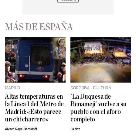
MÁS DE ESPAÑA
MADRID
CÓRDOBA - CULTURA
Altas temperaturas en
'La Duquesa de
la Línea 1 del Metro de
Benamejí' vuelve a su
Madrid: «Esto parece
pueblo con el aforo
un chicharrero»
completo
Álvaro Raya-Demidoff
La Voz