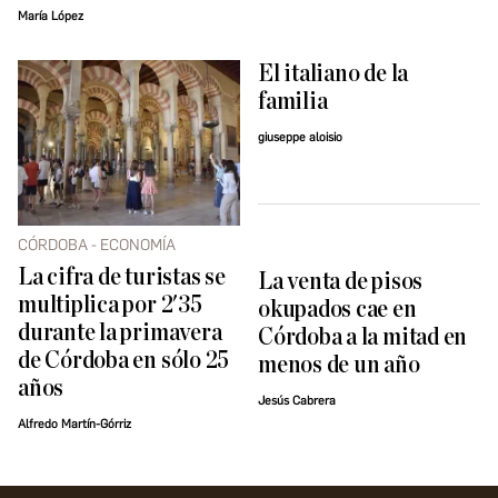
María López
El italiano de la
familia
giuseppe aloisio
CÓRDOBA - ECONOMÍA
La cifra de turistas se
La venta de pisos
multiplica por 2'35
okupados cae en
durante la primavera
Córdoba a la mitad en
de Córdoba en sólo 25
menos de un año
años
Jesús Cabrera
Alfredo Martín-Górriz