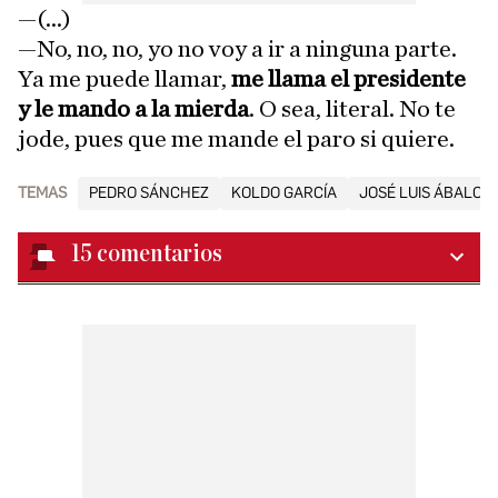
—(...)
—No, no, no, yo no voy a ir a ninguna parte.
Ya me puede llamar,
me llama el presidente
y le mando a la mierda
. O sea, literal. No te
jode, pues que me mande el paro si quiere.
TEMAS
PEDRO SÁNCHEZ
KOLDO GARCÍA
JOSÉ LUIS ÁBALOS
15
comentarios