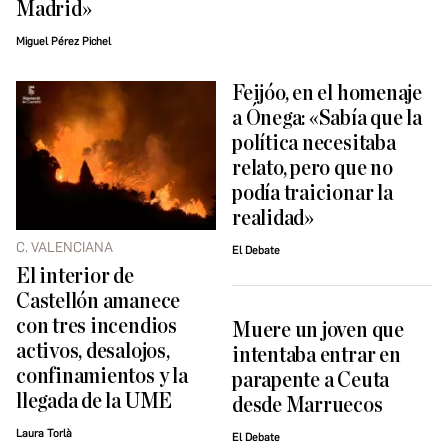
Madrid»
Miguel Pérez Pichel
Feijóo, en el homenaje
a Ónega: «Sabía que la
política necesitaba
relato, pero que no
podía traicionar la
realidad»
C. VALENCIANA
El Debate
El interior de
Castellón amanece
con tres incendios
Muere un joven que
activos, desalojos,
intentaba entrar en
confinamientos y la
parapente a Ceuta
llegada de la UME
desde Marruecos
Laura Torlà
El Debate