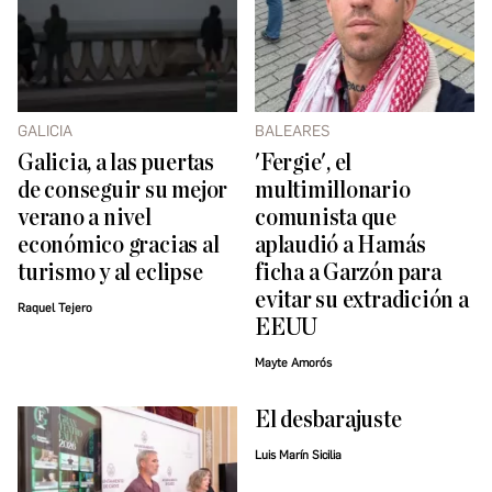
GALICIA
BALEARES
Galicia, a las puertas
'Fergie', el
de conseguir su mejor
multimillonario
verano a nivel
comunista que
económico gracias al
aplaudió a Hamás
turismo y al eclipse
ficha a Garzón para
evitar su extradición a
Raquel Tejero
EEUU
Mayte Amorós
El desbarajuste
Luis Marín Sicilia