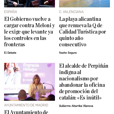
ESPAÑA
C. VALENCIANA
El Gobierno vuelve a
La playa alicantina
cargar contra Meloni y
que renueva la Q de
le exige que levante ya
Calidad Turística por
los controles en las
quinto año
fronteras
consecutivo
El Debate
Nacho Segura
El alcalde de Perpiñán
indigna al
nacionalismo por
abandonar la oficina
de promoción del
catalán: «Es inútil»
AYUNTAMIENTO DE MADRID
Guillermo Altarriba Vilanova
El Ayuntamiento de