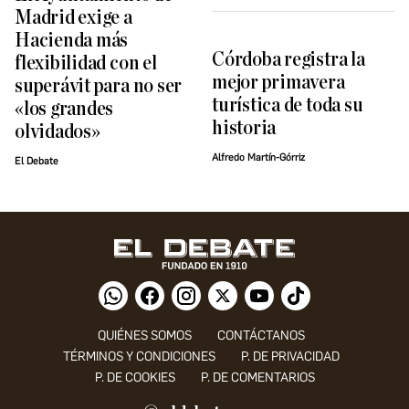
Madrid exige a
Hacienda más
Córdoba registra la
flexibilidad con el
mejor primavera
superávit para no ser
turística de toda su
«los grandes
historia
olvidados»
Alfredo Martín-Górriz
El Debate
QUIÉNES SOMOS
CONTÁCTANOS
TÉRMINOS Y CONDICIONES
P. DE PRIVACIDAD
P. DE COOKIES
P. DE COMENTARIOS