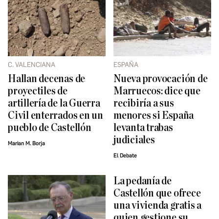
C. VALENCIANA
ESPAÑA
Hallan decenas de
Nueva provocación de
proyectiles de
Marruecos: dice que
artillería de la Guerra
recibiría a sus
Civil enterrados en un
menores si España
pueblo de Castellón
levanta trabas
judiciales
Marian M. Borja
El Debate
La pedanía de
Castellón que ofrece
una vivienda gratis a
quien gestione su