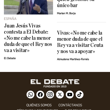
único bar
Marian M. Borja
ESPAÑA
Juan Jesús Vivas
contesta a El Debate:
Vivas: «No me cabe la
«No me cabe la menor
menor duda de que el
duda de que el Rey nos
Rey va a visitar Ceuta
va a visitar»
y nos va a apoyar»
El Debate
Almudena Martínez-Fornés
QUIÉNES SOMOS
CONTÁCTANOS