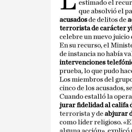
L
estimado el recur
que absolvió el p
acusados
de delitos de
a
terrorista de carácter y
celebre un nuevo juicio 
En su recurso, el Minist
de instancia no había va
intervenciones telefóni
prueba, lo que pudo hace
Los miembros del grupo
cinco de los acusados, s
Cuando estalló la opera
jurar fidelidad al califa
terrorista y de
abjurar 
como líder religioso. «E
alguna acción», explicó 