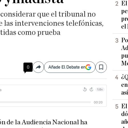
El
pe
l considerar que el tribunal no
pr
e las intervenciones telefónicas,
el
itidas como prueba
Po
Ad
pu
Me
0
Añade El Debate en
Compartir
Save
¿Q
en
as
El
dó
añ
ón de la Audiencia Nacional ha