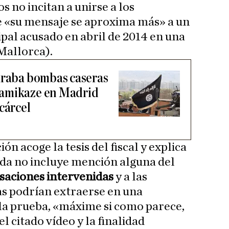
s no incitan a unirse a los
e «su mensaje se aproxima más» a un
ipal acusado en abril de 2014 en una
Mallorca).
araba bombas caseras
kamikaze en Madrid
cárcel
ón acoge la tesis del fiscal y explica
ida no incluye mención alguna del
saciones intervenidas
y a las
as podrían extraerse en una
la prueba, «máxime si como parece,
l citado vídeo y la finalidad