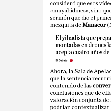
consideró que esos vídeo
«muyahidines», sino qu
sermón que dio el princ
mezquita de
Manacor
(
El yihadista que prep
montadas en drones 
acepta cuatro años de 
El Debate
Ahora, la Sala de Apelaci
que la sentencia recurr
contenido de las
conver
conclusiones que de ell
valoración conjunta de 
podrían contextualizar e