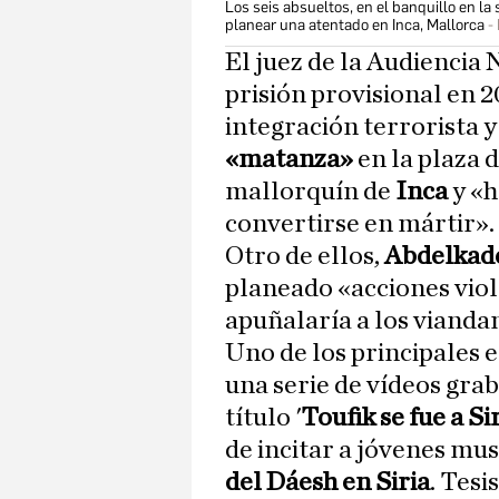
Los seis absueltos, en el banquillo en l
planear una atentado en Inca, Mallorca
El juez de la Audiencia 
prisión provisional en 20
integración terrorista y
«matanza»
en la plaza
mallorquín de
Inca
y «
convertirse en mártir».
Otro de ellos,
Abdelkad
planeado «acciones vio
apuñalaría a los vianda
Uno de los principales 
una serie de vídeos grab
título '
Toufik se fue a Si
de incitar a jóvenes mu
del Dáesh en Siria
. Tesi