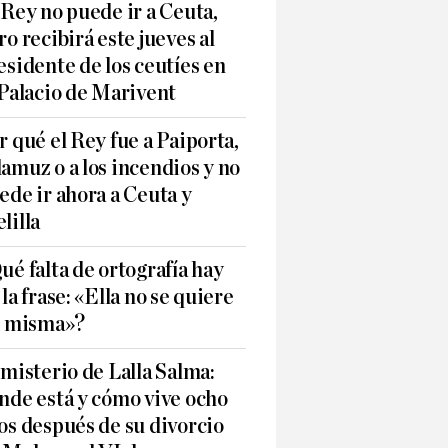
 Rey no puede ir a Ceuta,
ro recibirá este jueves al
esidente de los ceutíes en
 Palacio de Marivent
r qué el Rey fue a Paiporta,
amuz o a los incendios y no
ede ir ahora a Ceuta y
lilla
ué falta de ortografía hay
 la frase: «Ella no se quiere
í misma»?
 misterio de Lalla Salma:
nde está y cómo vive ocho
os después de su divorcio