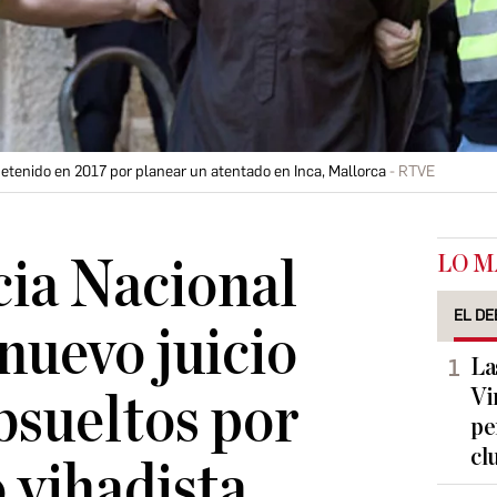
etenido en 2017 por planear un atentado en Inca, Mallorca
RTVE
LO M
ia Nacional
EL DE
nuevo juicio
La
Vi
absueltos por
pe
cl
 yihadista