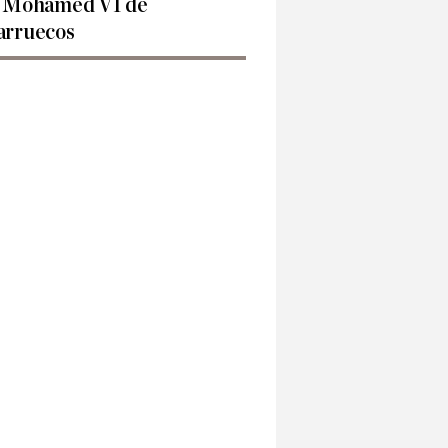
 Mohamed VI de
rruecos