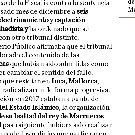
de
so de la Fiscalía contra la sentencia
Ma
asado mes de diciembre a
seis
doctrinamiento
y
captación
ihadista y
ha ordenado que se
con otro tribunal distinto.
erio Público afirmaba que el tribunal
lorado el contenido de las
cas
que habían sido admitidas como
r cambiar el sentido del fallo.
 que residían en
Inca, Mallorca
,
e radicalizaron de forma progresiva.
ción, en 2017 estaban a punto de
 del Estado Islámico
, la organización
de su lealtad del rey de Marruecos
l paso siguiente hubiera sido realizar
uno de los policías que participó en