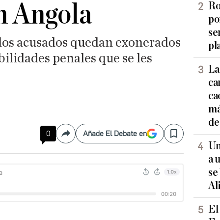
n Angola
Ro
po
se
 los acusados quedan exonerados
pl
bilidades penales que se les
La
ca
ca
má
de
0
Añade El Debate en
Compartir
Save
Un
a 
se
Al
El