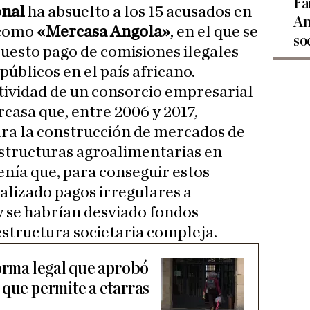
Fa
onal
ha absuelto a los 15 acusados en
An
 como
«Mercasa Angola»
, en el que se
so
puesto pago de comisiones ilegales
úblicos en el país africano.
ctividad de un consorcio empresarial
casa que, entre 2006 y 2017,
ara la construcción de mercados de
estructuras agroalimentarias en
enía que, para conseguir estos
ealizado pagos irregulares a
 se habrían desviado fondos
structura societaria compleja.
forma legal que aprobó
 que permite a etarras
l