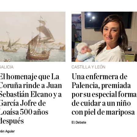
GALICIA
CASTILLA Y LEÓN
El homenaje que La
Una enfermera de
Coruña rinde a Juan
Palencia, premiada
Sebastián Elcano y a
por su especial forma
García Jofre de
de cuidar a un niño
Loaísa 500 años
con piel de mariposa
después
El Debate
ván Aguiar