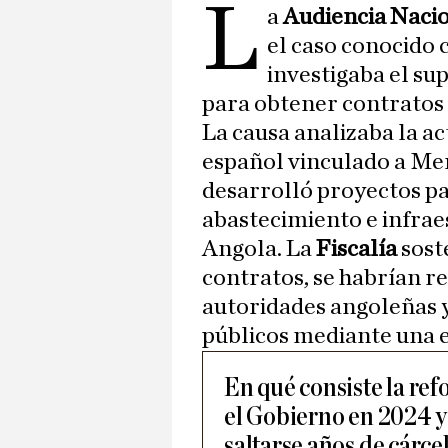
L
a
Audiencia Naci
el caso conocido
investigaba el su
para obtener contratos p
La causa analizaba la a
español vinculado a Mer
desarrolló proyectos p
abastecimiento e infra
Angola. La
Fiscalía
sost
contratos, se habrían r
autoridades angoleñas y
públicos mediante una e
En qué consiste la re
el Gobierno en 2024 y
saltarse años de cárce