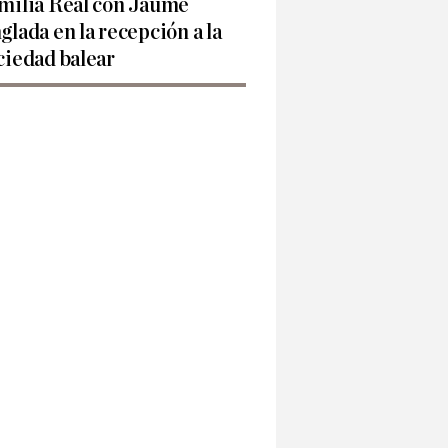
milia Real con Jaume
glada en la recepción a la
ciedad balear