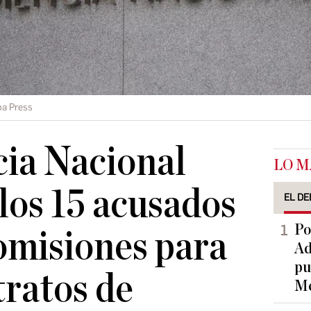
pa Press
ia Nacional
LO M
 los 15 acusados
EL DE
Po
omisiones para
Ad
pu
tratos de
Me