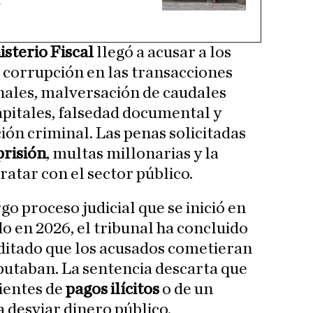
isterio Fiscal
llegó a acusar a los
e corrupción en las transacciones
nales, malversación de caudales
apitales, falsedad documental y
ión criminal. Las penas solicitadas
prisión
, multas millonarias y la
ratar con el sector público.
go proceso judicial que se inició en
do en 2026, el tribunal ha concluido
ditado que los acusados cometieran
mputaban. La sentencia descarta que
ientes de
pagos ilícitos
o de un
 desviar dinero público.