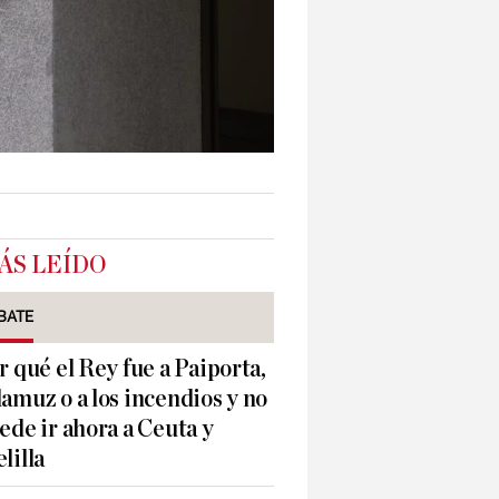
ÁS LEÍDO
BATE
r qué el Rey fue a Paiporta,
amuz o a los incendios y no
ede ir ahora a Ceuta y
lilla