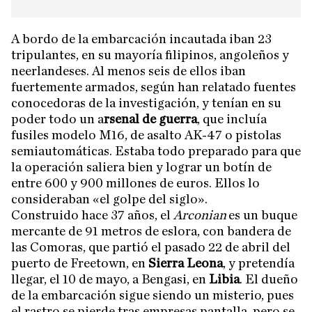
A bordo de la embarcación incautada iban 23
tripulantes, en su mayoría filipinos, angoleños y
neerlandeses. Al menos seis de ellos iban
fuertemente armados, según han relatado fuentes
conocedoras de la investigación, y tenían en su
poder todo un a
rsenal de guerra
, que incluía
fusiles modelo M16, de asalto AK-47 o pistolas
semiautomáticas. Estaba todo preparado para que
la operación saliera bien y lograr un botín de
entre 600 y 900 millones de euros. Ellos lo
consideraban «el golpe del siglo».
Construido hace 37 años, el
Arconian
es un buque
mercante de 91 metros de eslora, con bandera de
las Comoras, que partió el pasado 22 de abril del
puerto de Freetown, en
Sierra Leona
, y pretendía
llegar, el 10 de mayo, a Bengasi, en
Libia
. El dueño
de la embarcación sigue siendo un misterio, pues
el rastro se pierde tras empresas pantalla, pero se