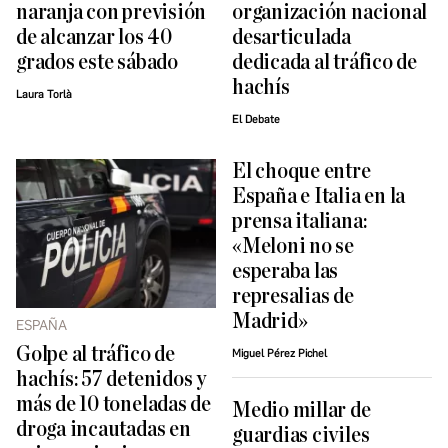
naranja con previsión
organización nacional
de alcanzar los 40
desarticulada
grados este sábado
dedicada al tráfico de
hachís
Laura Torlà
El Debate
El choque entre
España e Italia en la
prensa italiana:
«Meloni no se
esperaba las
represalias de
Madrid»
ESPAÑA
Golpe al tráfico de
Miguel Pérez Pichel
hachís: 57 detenidos y
más de 10 toneladas de
Medio millar de
droga incautadas en
guardias civiles