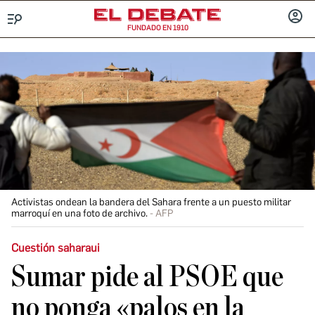
FUNDADO EN 1910
Menú
INICIA
SESIÓ
Activistas ondean la bandera del Sahara frente a un puesto militar
marroquí en una foto de archivo.
AFP
Cuestión saharaui​
Sumar pide al PSOE que
no ponga «palos en la