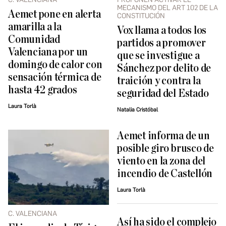
MECANISMO DEL ART 102 DE LA
Aemet pone en alerta
CONSTITUCIÓN
amarilla a la
Vox llama a todos los
Comunidad
partidos a promover
Valenciana por un
que se investigue a
domingo de calor con
Sánchez por delito de
sensación térmica de
traición y contra la
hasta 42 grados
seguridad del Estado
Laura Torlà
Natalia Cristóbal
Aemet informa de un
posible giro brusco de
viento en la zona del
incendio de Castellón
Laura Torlà
C. VALENCIANA
Así ha sido el complejo