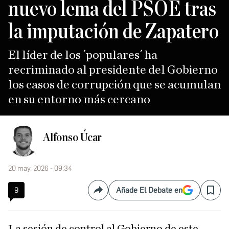
nuevo lema del PSOE tras
la imputación de Zapatero
El líder de los ´populares´ ha
recriminado al presidente del Gobierno
los casos de corrupción que se acumulan
en su entorno más cercano
Alfonso Úcar
20 may. 2026 - 09:34
9
Añade El Debate en
Compartir
Save
La sesión de control al Gobierno de este