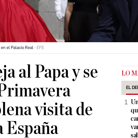
en el Palacio Real
EFE
ja al Papa y se
LO M
 Primavera
EL DE
Un
lena visita de
qu
ca
a España
va
sa