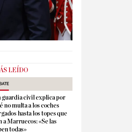
ÁS LEÍDO
BATE
 guardia civil explica por
é no multa a los coches
rgados hasta los topes que
n a Marruecos: «Se las
ben todas»