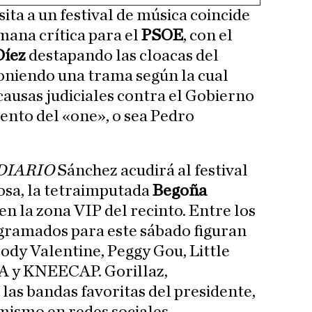
isita a un festival de música coincide
mana crítica para el
PSOE
, con el
Díez
destapando las cloacas del
poniendo una trama según la cual
ausas judiciales contra el Gobierno
ento del «one», o sea Pedro
DIARIO
Sánchez acudirá al festival
sa, la tetraimputada
Begoña
n la zona VIP del recinto. Entre los
ogramados para este sábado figuran
oody Valentine, Peggy Gou, Little
A y KNEECAP. Gorillaz,
las bandas favoritas del presidente,