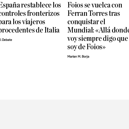
España restablece los
Foios se vuelca con
controles fronterizos
Ferran Torres tras
para los viajeros
conquistar el
procedentes de Italia
Mundial: «Allá dond
voy siempre digo que
l Debate
soy de Foios»
Marian M. Borja