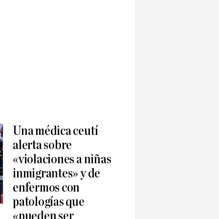
Una médica ceutí
alerta sobre
«violaciones a niñas
inmigrantes» y de
enfermos con
patologías que
«pueden ser