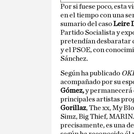
Por si fuese poco, esta v
en el tiempo con una se
sumario del caso
Leire 
Partido Socialista y ex
pretendían desbaratar c
y el PSOE, con conocimi
Sánchez.
Según ha publicado
OK
acompañado por su espo
Gómez,
y permanecerá e
principales artistas pr
Gorillaz
, The xx, My Bl
Simz, Big Thief, MARIN
precisamente, es una de 