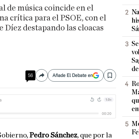
val de música coincide en el
Na
a crítica para el PSOE, con el
hi
e Díez destapando las cloacas
Sá
Se
vo
Sa
de
56
Añade El Debate en
Compartir
Save
Ro
Ma
qu
en
Mo
Fe
 Gobierno,
Pedro Sánchez
, que por la