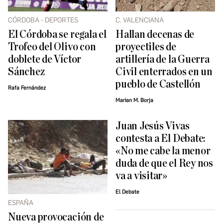
CÓRDOBA - DEPORTES
C. VALENCIANA
El Córdoba se regala el
Hallan decenas de
Trofeo del Olivo con
proyectiles de
doblete de Víctor
artillería de la Guerra
Sánchez
Civil enterrados en un
pueblo de Castellón
Rafa Fernández
Marian M. Borja
Juan Jesús Vivas
contesta a El Debate:
«No me cabe la menor
duda de que el Rey nos
va a visitar»
El Debate
ESPAÑA
Nueva provocación de