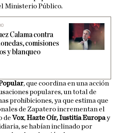
el Ministerio Público.
DO
juez Calama contra
monedas, comisiones
ros y blanqueo
 Popular
, que coordina en una acción
cusaciones populares, un total de
mas prohibiciones, ya que estima que
ionales de Zapatero incrementan el
so de
Vox
,
Hazte Oír, Iustitia Europa
y
diaria, se habían inclinado por