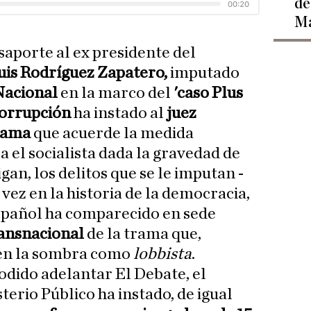
de
Ma
asaporte al ex presidente del
uis Rodríguez Zapatero,
imputado
Nacional
en la marco del
'caso Plus
orrupción
ha instado al
juez
alama
que acuerde la medida
 el socialista dada la gravedad de
gan, los delitos que se le imputan -
vez en la historia de la democracia,
español ha comparecido en sede
ansnacional
de la trama que,
 en la sombra como
lobbista
.
podido adelantar El Debate, el
erio Público ha instado, de igual