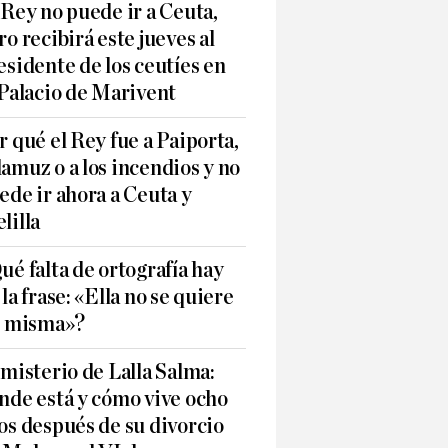
 Rey no puede ir a Ceuta,
ro recibirá este jueves al
esidente de los ceutíes en
 Palacio de Marivent
r qué el Rey fue a Paiporta,
amuz o a los incendios y no
ede ir ahora a Ceuta y
lilla
ué falta de ortografía hay
 la frase: «Ella no se quiere
í misma»?
 misterio de Lalla Salma:
nde está y cómo vive ocho
os después de su divorcio