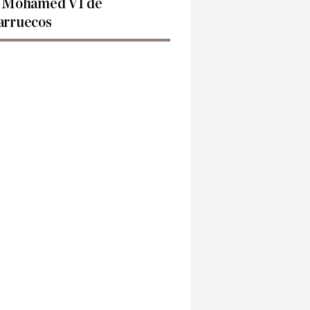
 Mohamed VI de
rruecos