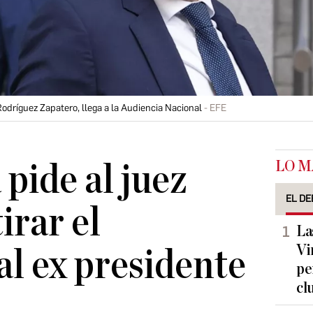
Rodríguez Zapatero, llega a la Audiencia Nacional
EFE
LO M
 pide al juez
EL DE
irar el
La
Vi
al ex presidente
pe
cl