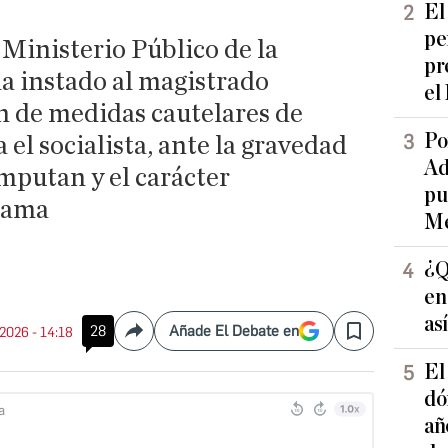
El
pe
Ministerio Público de la
pr
a instado al magistrado
el
n de medidas cautelares de
Po
el socialista, ante la gravedad
Ad
imputan y el carácter
pu
trama
Me
¿Q
en
as
28
Añade El Debate en
 2026 - 14:18
Compartir
Save
El
dó
añ