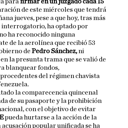
a para
firmar en un juzgado cada 15
laración de este miércoles que tendrá
ana jueves, pese a que hoy, tras más
e interrogatorio, ha optado por
 no ha reconocido ninguna
ate de la aerolínea que recibió 53
Gobierno de
Pedro Sánchez,
ni
en la presunta trama que se valió de
ra blanquear fondos,
procedentes del régimen chavista
Venezuela.
citado la comparecencia quincenal
rada de su pasaporte y la prohibición
nacional, con el objetivo de evitar
OE
pueda hurtarse a la acción de la
a acusación popular unificada se ha