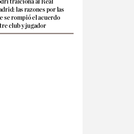
dri traiciona al Real
drid: las razones por las
e se rompió el acuerdo
tre club y jugador