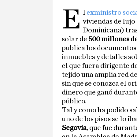
E
l
exministro socia
viviendas de luj
Dominicana) tra
solar de
500 millones d
publica los documentos 
inmuebles y detalles so
el que fuera dirigente 
tejido una amplia red d
sin que se conozca el or
dinero que ganó durante
público.
Tal y como ha podido sa
uno de los pisos se lo iba
Segovia
, que fue durant
en la Asamblea de Madr