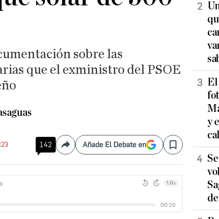
Un
qu
ca
va
cumentación sobre las
sa
arias que el exministro del PSOE
El
eño
fo
Ma
asaguas
y 
ca
:23
142
Añade El Debate en
Compartir
Save
Se
vo
Sa
de