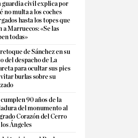
 guardia civil explica por
é no multa a los coches
rgados hasta los topes que
n a Marruecos: «Se las
ben todas»
 retoque de Sánchez en su
to del despacho de La
reta para ocultar sus pies
evitar burlas sobre su
lzado
 cumplen 90 años de la
ladura del monumento al
grado Corazón del Cerro
 los Ángeles