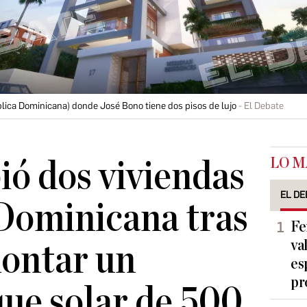
blica Dominicana) donde José Bono tiene dos pisos de lujo
El Debate
LO M
ió dos viviendas
EL DE
 Dominicana tras
Fe
va
montar un
es
pr
ue solar de 500