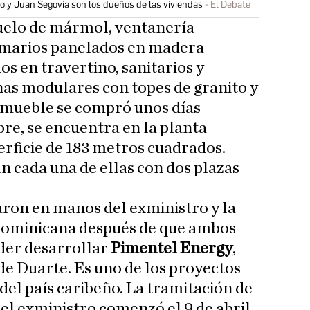
 y Juan Segovia son los dueños de las viviendas
El Debate
suelo de mármol, ventanería
rmarios panelados en madera
os en travertino, sanitarios y
inas modulares con topes de granito y
inmueble se compró unos días
bre, se encuentra en la planta
perficie de 183 metros cuadrados.
 cada una de ellas con dos plazas
on en manos del exministro y la
 Dominicana después de que ambos
der desarrollar
Pimentel Energy
,
de Duarte. Es uno de los proyectos
del país caribeño. La tramitación de
del exministro comenzó el 9 de abril