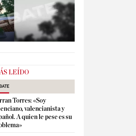
ÁS LEÍDO
BATE
rran Torres: «Soy
lenciano, valencianista y
pañol. A quien le pese es su
oblema»