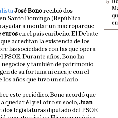
Ro
Ma
lista
José Bono
recibió dos
qu
o en Santo Domingo (República
en
s ayudar a montar un macroparque
e euros
en el país caribeño. El Debate
que acreditan la existencia de los
bre las sociedades con las que opera
del PSOE. Durante años, Bono ha
e negocios y también de patrimonio
igen de su fortuna ni encaje con el
 los años que tuvo un salario
ber este periódico, Bono acordó que
 a quedar él y el otro su socio,
Juan
e dos legislaturas diputado del PSOE
id, que aterrizó en Hispanoamérica