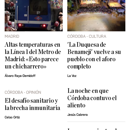
MADRID
CÓRDOBA - CULTURA
Altas temperaturas en
'La Duquesa de
la Línea 1 del Metro de
Benamejí' vuelve a su
Madrid: «Esto parece
pueblo con el aforo
un chicharrero»
completo
Álvaro Raya-Demidoff
La Voz
La noche en que
CÓRDOBA - OPINIÓN
Córdoba contuvo el
El desafío sanitario y
aliento
la brecha inmunitaria
Jesús Cabrera
Celso Ortiz