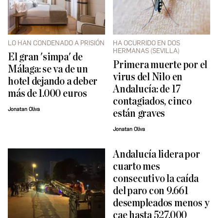
LO HAN CONDENADO A PRISIÓN
HA OCURRIDO EN DOS
HERMANAS (SEVILLA)
El gran 'simpa' de
Primera muerte por el
Málaga: se va de un
virus del Nilo en
hotel dejando a deber
Andalucía: de 17
más de 1.000 euros
contagiados, cinco
Jonatan Oliva
están graves
Jonatan Oliva
Andalucía lidera por
cuarto mes
consecutivo la caída
del paro con 9.661
desempleados menos y
cae hasta 527.000