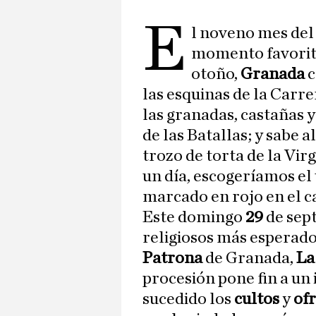
e
l noveno mes del
momento favorito
otoño,
Granada
c
las esquinas de la Carrer
las granadas, castañas 
de las Batallas; y sabe 
trozo de torta de la Vir
un día, escogeríamos e
marcado en rojo en el c
Este domingo
29
de sep
religiosos más esperados 
Patrona
de Granada,
La
procesión pone fin a un 
sucedido los
cultos
y
ofr