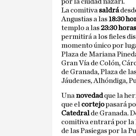
por la ciudad nazarí.
La comitiva
saldrá
desde
Angustias a las
18:30 ho
templo a las
23:30 hora
permitirá a los fieles d
momento único por luga
Plaza de Mariana Pineda
Gran Vía de Colón, Cárc
de Granada, Plaza de la
Jáudenes, Alhóndiga, Pu
Una
novedad
que la he
que el
cortejo
pasará po
Catedral
de Granada. D
comitiva entrará por la 
de las Pasiegas por la P