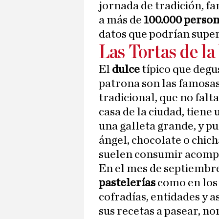
jornada de tradición, fa
a más de
100.000 perso
datos que podrían super
Las Tortas de la
El
dulce
típico que degu
patrona son las famosa
tradicional, que no falt
casa de la ciudad, tiene 
una galleta grande, y pu
ángel, chocolate o chic
suelen consumir acompa
En el mes de septiembre
pastelerías
como en lo
cofradías, entidades y a
sus recetas a pasear, n