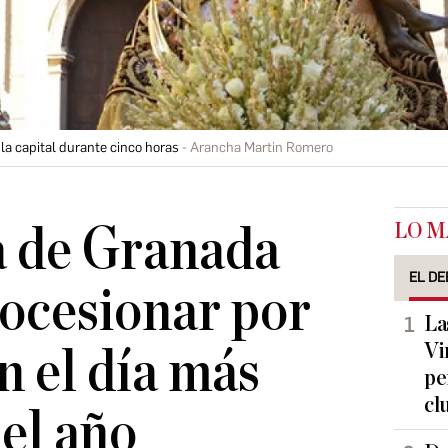
la capital durante cinco horas
Arancha Martin Romero
LO M
a de Granada
EL DE
rocesionar por
La
Vi
en el día más
pe
cl
el año