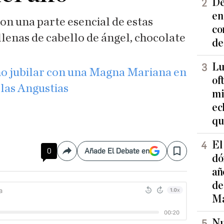
De
en
son una parte esencial de estas
co
ellenas de cabello de ángel, chocolate
de
Lu
ño jubilar con una Magna Mariana en
of
las Angustias
mi
ec
qu
El
0
Añade El Debate en
Compartir
Save
dó
añ
de
Ma
Nu