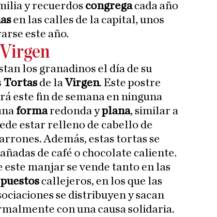
milia y recuerdos
congrega
cada año
nas
en las calles de la capital, unos
arse este año.
 Virgen
stan los granadinos el día de su
s
Tortas
de la
Virgen
. Este postre
ará este fin de semana en ninguna
una
forma
redonda y
plana
, similar a
ede estar relleno de cabello de
harrones. Además, estas tortas se
ñadas de café o chocolate caliente.
 este manjar se vende tanto en las
s
puestos
callejeros, en los que las
sociaciones se distribuyen y sacan
ormalmente con una causa solidaria.