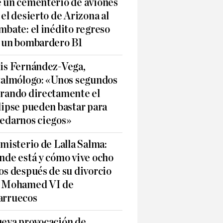
 un cementerio de aviones
 el desierto de Arizona al
mbate: el inédito regreso
 un bombardero B1
is Fernández-Vega,
talmólogo: «Unos segundos
rando directamente el
lipse pueden bastar para
edarnos ciegos»
 misterio de Lalla Salma:
nde está y cómo vive ocho
os después de su divorcio
 Mohamed VI de
rruecos
eva provocación de